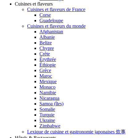
Cuisines et flaveurs
Cuisines et flaveurs de France
Corse
Guadeloupe
Cuisines et flaveurs du monde
Afghanistan
Albanie
Belize
Chypre
Crète
Érythrée
Éthiopie
Grèce
Maroc
Mexique
Monaco
Namibie
Nicaragua
Samoa (îles)
Somalie
Turquie
Ukraine
Zimbabwe
Lexique de cuisine et gastronomie japonaises 炊事
Hôtels & Restaurants