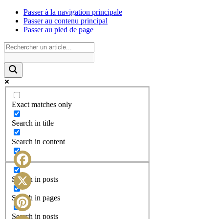
Passer à la navigation principale
Passer au contenu principal
Passer au pied de page
Exact matches only
Search in title
Search in content
Facebook
Search in posts
X
Search in pages
Search in posts
Pinterest