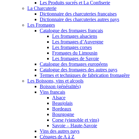
Les Produits sucrés et La Confiserie
La Charcuterie
Dictionnaire des charcuteries françaises
Dictionnaire des charcuteries autres pays
Les Fromages
Catalogue des fromages français
Les fromages alsaciens
Les fromages d’Auvergne
Les fromages corses
Fromages du Limousin
Les fromages de Savoie
Catalogue des fromages européens
Catalogue des fromages des autres pays
Termes et techniques de fabrication fromagère
Les Boissons, vins et alcools
Boisson (généralités)
Vins français
Alsace
Beaujolais
Bordeaux
Bourgogne
Corse (vignoble et vins)
Savoie – Haute-Savoie
Vins des autres pays
Cépages de A à Z