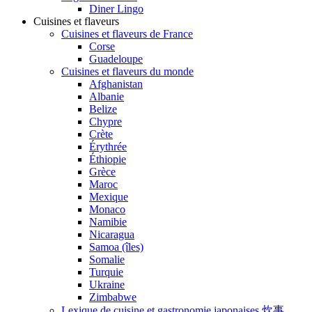
Diner Lingo
Cuisines et flaveurs
Cuisines et flaveurs de France
Corse
Guadeloupe
Cuisines et flaveurs du monde
Afghanistan
Albanie
Belize
Chypre
Crète
Érythrée
Éthiopie
Grèce
Maroc
Mexique
Monaco
Namibie
Nicaragua
Samoa (îles)
Somalie
Turquie
Ukraine
Zimbabwe
Lexique de cuisine et gastronomie japonaises 炊事