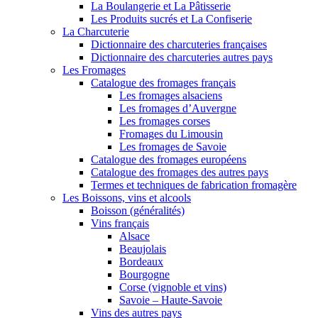
La Boulangerie et La Pâtisserie
Les Produits sucrés et La Confiserie
La Charcuterie
Dictionnaire des charcuteries françaises
Dictionnaire des charcuteries autres pays
Les Fromages
Catalogue des fromages français
Les fromages alsaciens
Les fromages d’Auvergne
Les fromages corses
Fromages du Limousin
Les fromages de Savoie
Catalogue des fromages européens
Catalogue des fromages des autres pays
Termes et techniques de fabrication fromagère
Les Boissons, vins et alcools
Boisson (généralités)
Vins français
Alsace
Beaujolais
Bordeaux
Bourgogne
Corse (vignoble et vins)
Savoie – Haute-Savoie
Vins des autres pays