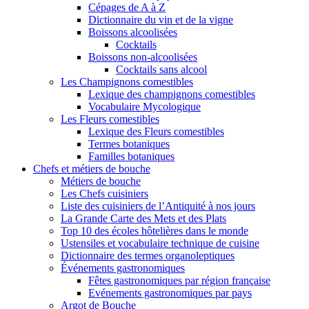
Cépages de A à Z
Dictionnaire du vin et de la vigne
Boissons alcoolisées
Cocktails
Boissons non-alcoolisées
Cocktails sans alcool
Les Champignons comestibles
Lexique des champignons comestibles
Vocabulaire Mycologique
Les Fleurs comestibles
Lexique des Fleurs comestibles
Termes botaniques
Familles botaniques
Chefs et métiers de bouche
Métiers de bouche
Les Chefs cuisiniers
Liste des cuisiniers de l’Antiquité à nos jours
La Grande Carte des Mets et des Plats
Top 10 des écoles hôtelières dans le monde
Ustensiles et vocabulaire technique de cuisine
Dictionnaire des termes organoleptiques
Événements gastronomiques
Fêtes gastronomiques par région française
Evénements gastronomiques par pays
Argot de Bouche