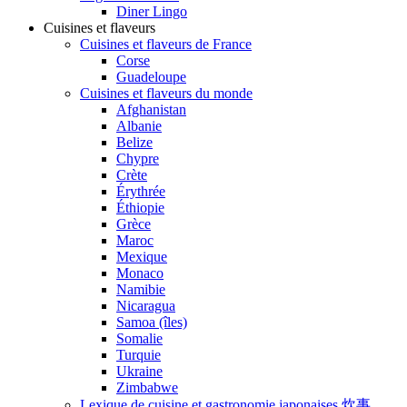
Diner Lingo
Cuisines et flaveurs
Cuisines et flaveurs de France
Corse
Guadeloupe
Cuisines et flaveurs du monde
Afghanistan
Albanie
Belize
Chypre
Crète
Érythrée
Éthiopie
Grèce
Maroc
Mexique
Monaco
Namibie
Nicaragua
Samoa (îles)
Somalie
Turquie
Ukraine
Zimbabwe
Lexique de cuisine et gastronomie japonaises 炊事