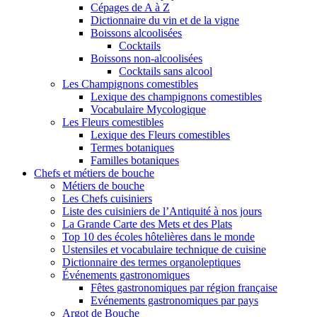
Cépages de A à Z
Dictionnaire du vin et de la vigne
Boissons alcoolisées
Cocktails
Boissons non-alcoolisées
Cocktails sans alcool
Les Champignons comestibles
Lexique des champignons comestibles
Vocabulaire Mycologique
Les Fleurs comestibles
Lexique des Fleurs comestibles
Termes botaniques
Familles botaniques
Chefs et métiers de bouche
Métiers de bouche
Les Chefs cuisiniers
Liste des cuisiniers de l’Antiquité à nos jours
La Grande Carte des Mets et des Plats
Top 10 des écoles hôtelières dans le monde
Ustensiles et vocabulaire technique de cuisine
Dictionnaire des termes organoleptiques
Événements gastronomiques
Fêtes gastronomiques par région française
Evénements gastronomiques par pays
Argot de Bouche