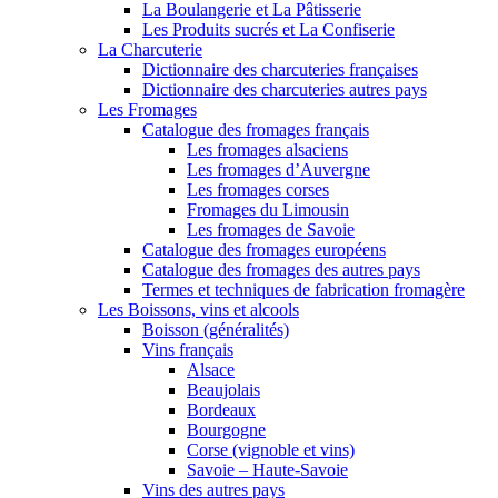
La Boulangerie et La Pâtisserie
Les Produits sucrés et La Confiserie
La Charcuterie
Dictionnaire des charcuteries françaises
Dictionnaire des charcuteries autres pays
Les Fromages
Catalogue des fromages français
Les fromages alsaciens
Les fromages d’Auvergne
Les fromages corses
Fromages du Limousin
Les fromages de Savoie
Catalogue des fromages européens
Catalogue des fromages des autres pays
Termes et techniques de fabrication fromagère
Les Boissons, vins et alcools
Boisson (généralités)
Vins français
Alsace
Beaujolais
Bordeaux
Bourgogne
Corse (vignoble et vins)
Savoie – Haute-Savoie
Vins des autres pays