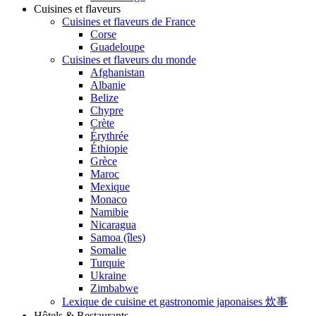
Cuisines et flaveurs
Cuisines et flaveurs de France
Corse
Guadeloupe
Cuisines et flaveurs du monde
Afghanistan
Albanie
Belize
Chypre
Crète
Érythrée
Éthiopie
Grèce
Maroc
Mexique
Monaco
Namibie
Nicaragua
Samoa (îles)
Somalie
Turquie
Ukraine
Zimbabwe
Lexique de cuisine et gastronomie japonaises 炊事
Hôtels & Restaurants