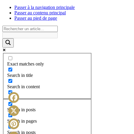
Passer à la navigation principale
Passer au contenu principal
Passer au pied de page
Exact matches only
Search in title
Search in content
Facebook
Search in posts
X
Search in pages
Search in posts
Pinterest