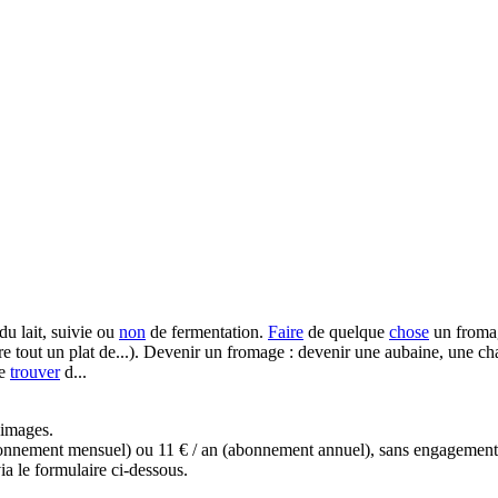
du lait, suivie ou
non
de fermentation.
Faire
de quelque
chose
un fromag
ire tout un plat de...). Devenir un fromage : devenir une aubaine, une c
se
trouver
d...
s images.
(abonnement mensuel) ou 11 € / an (abonnement annuel), sans engagemen
a le formulaire ci-dessous.