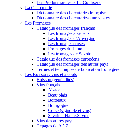
Les Produits sucrés et La Confiserie
La Charcuterie
Dictionnaire des charcuteries françaises
Dictionnaire des charcuteries autres pays
Les Fromages
Catalogue des fromages français
Les fromages alsaciens
Les fromages d’Auvergne
Les fromages corses
Fromages du Limousin
Les fromages de Savoie
Catalogue des fromages européens
Catalogue des fromages des autres pays
Termes et techniques de fabrication fromagère
Les Boissons, vins et alcools
Boisson (généralités)
Vins français
Alsace
Beaujolais
Bordeaux
Bourgogne
Corse (vignoble et vins)
Savoie – Haute-Savoie
Vins des autres pays
Cépages de A à Z