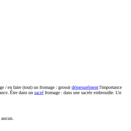
e / en faire (tout) un fromage : grossir
démesurément
l'importance
hance. Être dans un
sacré
fromage : dans une sacrée embrouille. Un
t aucun.