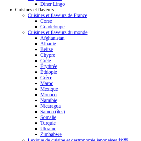
Diner Lingo
Cuisines et flaveurs
Cuisines et flaveurs de France
Corse
Guadeloupe
Cuisines et flaveurs du monde
Afghanistan
Albanie
Belize
Chypre
Crète
Érythrée
Éthiopie
Grèce
Maroc
Mexique
Monaco
Namibie
Nicaragua
Samoa (îles)
Somalie
Turquie
Ukraine
Zimbabwe
Lexique de cuisine et gastronomie japonaises 炊事