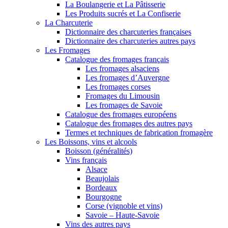
La Boulangerie et La Pâtisserie
Les Produits sucrés et La Confiserie
La Charcuterie
Dictionnaire des charcuteries françaises
Dictionnaire des charcuteries autres pays
Les Fromages
Catalogue des fromages français
Les fromages alsaciens
Les fromages d’Auvergne
Les fromages corses
Fromages du Limousin
Les fromages de Savoie
Catalogue des fromages européens
Catalogue des fromages des autres pays
Termes et techniques de fabrication fromagère
Les Boissons, vins et alcools
Boisson (généralités)
Vins français
Alsace
Beaujolais
Bordeaux
Bourgogne
Corse (vignoble et vins)
Savoie – Haute-Savoie
Vins des autres pays