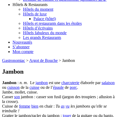
Hôtels & Restaurants
Hôtels du moment
Hôtels de luxe
Palace (hôtel)
Hôtels et restaurants dans les étoiles
Hôtels d’écrivains
Hôtels fabuleux du monde
Les grands Restaurants
Nouveautés
S’abonner
Mon compte
Gastronomiac
>
Argot de Bouche
>
Jambon
Jambon
Jambon
:
n. m.
Le
jambon
est une
charcuterie
élaborée par
salaison
ou
cuisson
de la
cuisse
ou de l’
épaule
de
porc
.
Jambe, mollet, cuisse.
Casser
son
jambon : casser son fusil (jargon des troupiers ; allusion à
la crosse).
Cuisse de
femme
bien
en chair :
Tu
as
vu
les jambons qu’elle se
trimballe !
Gratter le jambon/racler du jambon :
jouer
de la guitare ou du banjo.