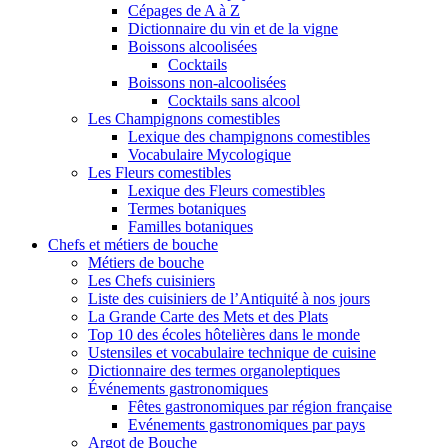
Cépages de A à Z
Dictionnaire du vin et de la vigne
Boissons alcoolisées
Cocktails
Boissons non-alcoolisées
Cocktails sans alcool
Les Champignons comestibles
Lexique des champignons comestibles
Vocabulaire Mycologique
Les Fleurs comestibles
Lexique des Fleurs comestibles
Termes botaniques
Familles botaniques
Chefs et métiers de bouche
Métiers de bouche
Les Chefs cuisiniers
Liste des cuisiniers de l’Antiquité à nos jours
La Grande Carte des Mets et des Plats
Top 10 des écoles hôtelières dans le monde
Ustensiles et vocabulaire technique de cuisine
Dictionnaire des termes organoleptiques
Événements gastronomiques
Fêtes gastronomiques par région française
Evénements gastronomiques par pays
Argot de Bouche