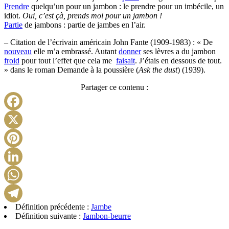
Prendre
quelqu’un pour un jambon : le prendre pour un imbécile, un
idiot.
Oui, c’est çà, prends moi pour un jambon !
Partie
de jambons : partie de jambes en l’air.
– Citation de l’écrivain américain John Fante (1909-1983) : « De
nouveau
elle m’a embrassé. Autant
donner
ses lèvres a du jambon
froid
pour tout l’effet que cela me
faisait
. J’étais en dessous de tout.
» dans le roman Demande à la poussière (
Ask the dust
) (1939).
Partager ce contenu :
Facebook
X
Pinterest
LinkedIn
WhatsApp
Définition précédente :
Jambe
Telegram
Définition suivante :
Jambon-beurre