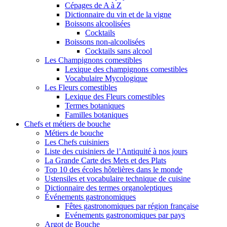
Cépages de A à Z
Dictionnaire du vin et de la vigne
Boissons alcoolisées
Cocktails
Boissons non-alcoolisées
Cocktails sans alcool
Les Champignons comestibles
Lexique des champignons comestibles
Vocabulaire Mycologique
Les Fleurs comestibles
Lexique des Fleurs comestibles
Termes botaniques
Familles botaniques
Chefs et métiers de bouche
Métiers de bouche
Les Chefs cuisiniers
Liste des cuisiniers de l’Antiquité à nos jours
La Grande Carte des Mets et des Plats
Top 10 des écoles hôtelières dans le monde
Ustensiles et vocabulaire technique de cuisine
Dictionnaire des termes organoleptiques
Événements gastronomiques
Fêtes gastronomiques par région française
Evénements gastronomiques par pays
Argot de Bouche