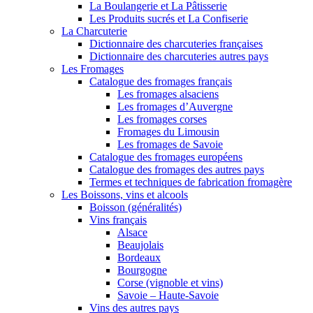
La Boulangerie et La Pâtisserie
Les Produits sucrés et La Confiserie
La Charcuterie
Dictionnaire des charcuteries françaises
Dictionnaire des charcuteries autres pays
Les Fromages
Catalogue des fromages français
Les fromages alsaciens
Les fromages d’Auvergne
Les fromages corses
Fromages du Limousin
Les fromages de Savoie
Catalogue des fromages européens
Catalogue des fromages des autres pays
Termes et techniques de fabrication fromagère
Les Boissons, vins et alcools
Boisson (généralités)
Vins français
Alsace
Beaujolais
Bordeaux
Bourgogne
Corse (vignoble et vins)
Savoie – Haute-Savoie
Vins des autres pays