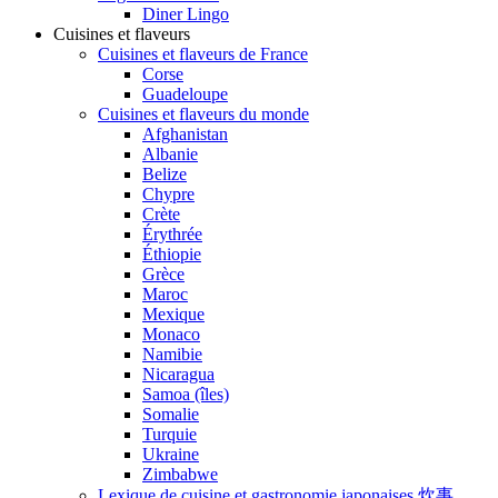
Diner Lingo
Cuisines et flaveurs
Cuisines et flaveurs de France
Corse
Guadeloupe
Cuisines et flaveurs du monde
Afghanistan
Albanie
Belize
Chypre
Crète
Érythrée
Éthiopie
Grèce
Maroc
Mexique
Monaco
Namibie
Nicaragua
Samoa (îles)
Somalie
Turquie
Ukraine
Zimbabwe
Lexique de cuisine et gastronomie japonaises 炊事