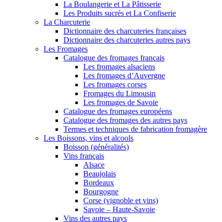
La Boulangerie et La Pâtisserie
Les Produits sucrés et La Confiserie
La Charcuterie
Dictionnaire des charcuteries françaises
Dictionnaire des charcuteries autres pays
Les Fromages
Catalogue des fromages français
Les fromages alsaciens
Les fromages d’Auvergne
Les fromages corses
Fromages du Limousin
Les fromages de Savoie
Catalogue des fromages européens
Catalogue des fromages des autres pays
Termes et techniques de fabrication fromagère
Les Boissons, vins et alcools
Boisson (généralités)
Vins français
Alsace
Beaujolais
Bordeaux
Bourgogne
Corse (vignoble et vins)
Savoie – Haute-Savoie
Vins des autres pays