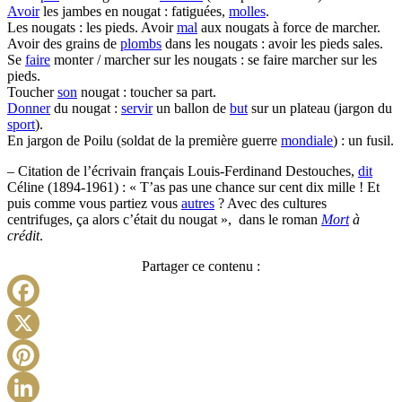
Avoir
les jambes en nougat : fatiguées,
molles
.
Les nougats : les pieds. Avoir
mal
aux nougats à force de marcher.
Avoir des grains de
plombs
dans les nougats : avoir les pieds sales.
Se
faire
monter / marcher sur les nougats : se faire marcher sur les
pieds.
Toucher
son
nougat : toucher sa part.
Donner
du nougat :
servir
un ballon de
but
sur un plateau (jargon du
sport
).
En jargon de Poilu (soldat de la première guerre
mondiale
) : un fusil.
– Citation de l’écrivain français Louis-Ferdinand Destouches,
dit
Céline (1894-1961) : « T’as pas une chance sur cent dix mille ! Et
puis comme vous partiez vous
autres
? Avec des cultures
centrifuges, ça alors c’était du nougat », dans le roman
Mort
à
crédit
.
Partager ce contenu :
Facebook
X
Pinterest