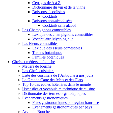
Cépages de A à Z
Dictionnaire du vin et de la vigne
Boissons alcoolisées
Cocktails
Boissons non-alcoolisées
Cocktails sans alcool
Les Champignons comestibles
Lexique des champignons comestibles
Vocabulaire Mycologique
Les Fleurs comestibles
Lexique des Fleurs comestibles
Termes botaniques
Familles botaniques
Chefs et métiers de bouche
Métiers de bouche
Les Chefs cuisiniers
Liste des cuisiniers de l’Antiquité à nos jours
La Grande Carte des Mets et des Plats
Top 10 des écoles hôtelières dans le monde
Ustensiles et vocabulaire technique de cuisine
Dictionnaire des termes organoleptiques
Événements gastronomiques
Fêtes gastronomiques par région française
Evénements gastronomiques par pays
Argot de Bouche