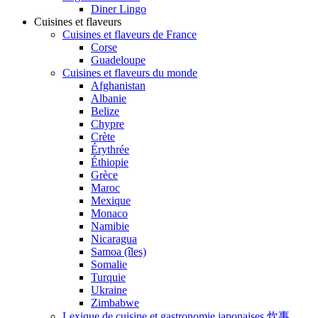
Diner Lingo
Cuisines et flaveurs
Cuisines et flaveurs de France
Corse
Guadeloupe
Cuisines et flaveurs du monde
Afghanistan
Albanie
Belize
Chypre
Crète
Érythrée
Éthiopie
Grèce
Maroc
Mexique
Monaco
Namibie
Nicaragua
Samoa (îles)
Somalie
Turquie
Ukraine
Zimbabwe
Lexique de cuisine et gastronomie japonaises 炊事