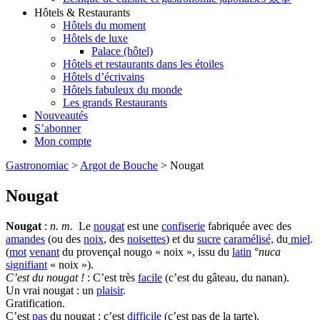
Hôtels & Restaurants
Hôtels du moment
Hôtels de luxe
Palace (hôtel)
Hôtels et restaurants dans les étoiles
Hôtels d’écrivains
Hôtels fabuleux du monde
Les grands Restaurants
Nouveautés
S’abonner
Mon compte
Gastronomiac
>
Argot de Bouche
>
Nougat
Nougat
Nougat
:
n. m.
Le
nougat
est une
confiserie
fabriquée avec des
amandes
(ou des
noix
, des
noisettes
) et du
sucre
caramélisé,
du
miel
.
(
mot
venant
du provençal nougo « noix », issu du
latin
°
nuca
signifiant
« noix »).
C’est du nougat !
: C’est très
facile
(c’est du gâteau, du nanan).
Un vrai nougat : un
plaisir
.
Gratification.
C’est
pas
du nougat : c’est
difficile
(c’est pas de la tarte).