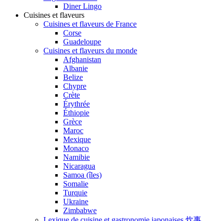
Diner Lingo
Cuisines et flaveurs
Cuisines et flaveurs de France
Corse
Guadeloupe
Cuisines et flaveurs du monde
Afghanistan
Albanie
Belize
Chypre
Crète
Érythrée
Éthiopie
Grèce
Maroc
Mexique
Monaco
Namibie
Nicaragua
Samoa (îles)
Somalie
Turquie
Ukraine
Zimbabwe
Lexique de cuisine et gastronomie japonaises 炊事