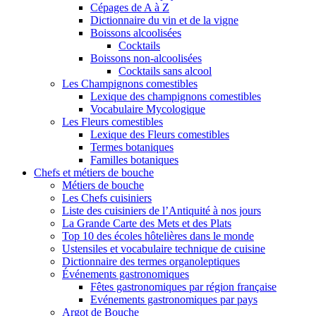
Cépages de A à Z
Dictionnaire du vin et de la vigne
Boissons alcoolisées
Cocktails
Boissons non-alcoolisées
Cocktails sans alcool
Les Champignons comestibles
Lexique des champignons comestibles
Vocabulaire Mycologique
Les Fleurs comestibles
Lexique des Fleurs comestibles
Termes botaniques
Familles botaniques
Chefs et métiers de bouche
Métiers de bouche
Les Chefs cuisiniers
Liste des cuisiniers de l’Antiquité à nos jours
La Grande Carte des Mets et des Plats
Top 10 des écoles hôtelières dans le monde
Ustensiles et vocabulaire technique de cuisine
Dictionnaire des termes organoleptiques
Événements gastronomiques
Fêtes gastronomiques par région française
Evénements gastronomiques par pays
Argot de Bouche