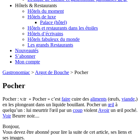
Hôtels & Restaurants
Hôtels du moment
Hôtels de luxe
Palace (hôtel)
Hôtels et restaurants dans les étoiles
Hôtels d’écrivains
Hôtels fabuleux du monde
Les grands Restaurants
Nouveautés
S’abonner
Mon compte
Gastronomiac
>
Argot de Bouche
>
Pocher
Pocher
Pocher : v.tr « Pocher » c’est
faire
cuire des
aliments
(œufs,
viande
,)
en les plongeant dans un liquide bouillant. Pocher un
œil
à
quelqu’un : lui meurtrir l'œil par un
coup
violent
Avoir
un œil poché.
Voir
Beurre noir....
Bonjour,
Vous devez être abonné pour lire la suite de cet article, ses liens et
ses images.