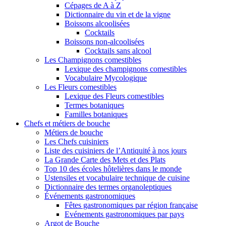
Cépages de A à Z
Dictionnaire du vin et de la vigne
Boissons alcoolisées
Cocktails
Boissons non-alcoolisées
Cocktails sans alcool
Les Champignons comestibles
Lexique des champignons comestibles
Vocabulaire Mycologique
Les Fleurs comestibles
Lexique des Fleurs comestibles
Termes botaniques
Familles botaniques
Chefs et métiers de bouche
Métiers de bouche
Les Chefs cuisiniers
Liste des cuisiniers de l’Antiquité à nos jours
La Grande Carte des Mets et des Plats
Top 10 des écoles hôtelières dans le monde
Ustensiles et vocabulaire technique de cuisine
Dictionnaire des termes organoleptiques
Événements gastronomiques
Fêtes gastronomiques par région française
Evénements gastronomiques par pays
Argot de Bouche