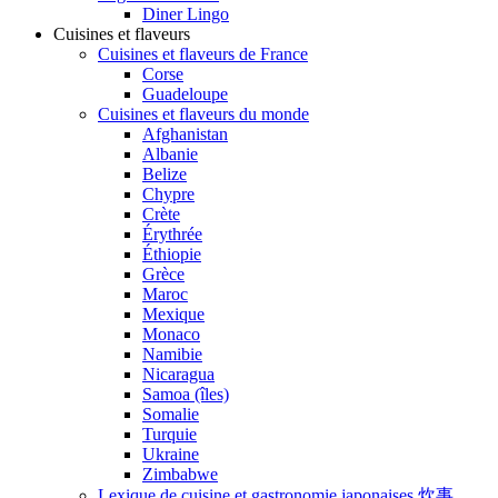
Diner Lingo
Cuisines et flaveurs
Cuisines et flaveurs de France
Corse
Guadeloupe
Cuisines et flaveurs du monde
Afghanistan
Albanie
Belize
Chypre
Crète
Érythrée
Éthiopie
Grèce
Maroc
Mexique
Monaco
Namibie
Nicaragua
Samoa (îles)
Somalie
Turquie
Ukraine
Zimbabwe
Lexique de cuisine et gastronomie japonaises 炊事