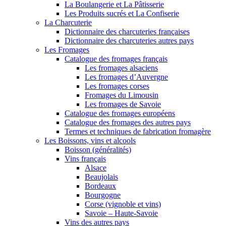
La Boulangerie et La Pâtisserie
Les Produits sucrés et La Confiserie
La Charcuterie
Dictionnaire des charcuteries françaises
Dictionnaire des charcuteries autres pays
Les Fromages
Catalogue des fromages français
Les fromages alsaciens
Les fromages d’Auvergne
Les fromages corses
Fromages du Limousin
Les fromages de Savoie
Catalogue des fromages européens
Catalogue des fromages des autres pays
Termes et techniques de fabrication fromagère
Les Boissons, vins et alcools
Boisson (généralités)
Vins français
Alsace
Beaujolais
Bordeaux
Bourgogne
Corse (vignoble et vins)
Savoie – Haute-Savoie
Vins des autres pays