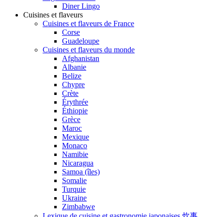
Diner Lingo
Cuisines et flaveurs
Cuisines et flaveurs de France
Corse
Guadeloupe
Cuisines et flaveurs du monde
Afghanistan
Albanie
Belize
Chypre
Crète
Érythrée
Éthiopie
Grèce
Maroc
Mexique
Monaco
Namibie
Nicaragua
Samoa (îles)
Somalie
Turquie
Ukraine
Zimbabwe
Lexique de cuisine et gastronomie japonaises 炊事