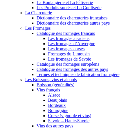
La Boulangerie et La Pâtisserie
Les Produits sucrés et La Confiserie
La Charcuterie
Dictionnaire des charcuteries françaises
Dictionnaire des charcuteries autres pays
Les Fromages
Catalogue des fromages français
Les fromages alsaciens
Les fromages d’Auvergne
Les fromages corses
Fromages du Limousin
Les fromages de Savoie
Catalogue des fromages européens
Catalogue des fromages des autres pays
Termes et techniques de fabrication fromagère
Les Boissons, vins et alcools
Boisson (généralités)
Vins français
Alsace
Beaujolais
Bordeaux
Bourgogne
Corse (vignoble et vins)
Savoie – Haute-Savoie
Vins des autres pays