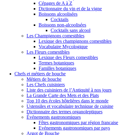
Cépages de A à Z
Dictionnaire du vin et de la vigne
Boissons alcoolisées
Cocktails
Boissons non-alcoolisées
Cocktails sans alcool
Les Champignons comestibles
Lexique des champignons comestibles
Vocabulaire Mycologique
Les Fleurs comestibles
Lexique des Fleurs comestibles
Termes botaniques
Familles botaniques
Chefs et métiers de bouche
Métiers de bouche
Les Chefs cuisiniers
Liste des cuisiniers de l’Antiquité à nos jours
La Grande Carte des Mets et des Plats
Top 10 des écoles hôtelières dans le monde
Ustensiles et vocabulaire technique de cuisine
Dictionnaire des termes organoleptiques
Événements gastronomiques
Fêtes gastronomiques par région française
Evénements gastronomiques par pays
Argot de Bouche