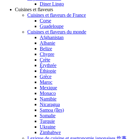
Diner Lingo
Cuisines et flaveurs
Cuisines et flaveurs de France
Corse
Guadeloupe
Cuisines et flaveurs du monde
Afghanistan
Albanie
Belize
Chypre
Crète
Érythrée
Éthiopie
Grèce
Maroc
Mexique
Monaco
Namibie
Nicaragua
Samoa (îles)
Somalie
Turquie
Ukraine
Zimbabwe
Lexique de cuisine et gastronomie japonaises 炊事