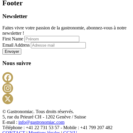
Footer
Newsletter
Faites vivre votre passion de la gastronomie, abonnez-vous à notre
newsletter !
First Name
Email Address
Envoyer
Nous suivre
Facebook
Instagram
X
© Gastronomiac. Tous droits réservés.
5, rue du Prieuré CH - 1202 Genève / Suisse
E-mail :
info@gastronomiac.com
Téléphone : +41 22 731 53 57 - Mobile : +41 799 207 482
CONTACT
|
Mentions légales
|
CGVU