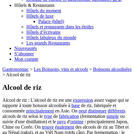
Hôtels & Restaurants
Hôtels du moment
Hôtels de luxe
Palace (hôtel)
Hôtels et restaurants dans les étoiles
Hôtels d’écrivains
Hôtels fabuleux du monde
Les grands Restaurants
Nouveautés
S’abonner
Mon compte
Gastronomiac
>
Les Boissons, vins et alcools
>
Boissons alcoolisées
>
Alcool de riz
Alcool de riz
Alcool de riz : L'alcool de riz est une
expression
assez vague qui se
rapporte à toute boisson alcoolisée à
base
de riz, fabriquée et
consommée
principalement
en Asie. On
peut
distinguer
différents
alcools de riz selon le
type
de
fabrication
(fermentation
simple
ou
suivie d'une distillation) et le
pays
d'
origine
: principalement Japon,
Chine ou Corée. On
trouve
également
des alcools de riz au Tibet et
au Népal (raksi), et au Viêt Nam (rượu cần). Par fermentation : le