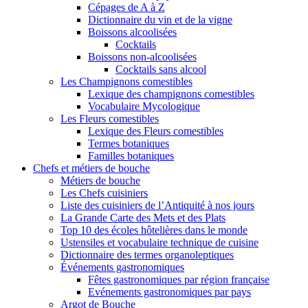
Cépages de A à Z
Dictionnaire du vin et de la vigne
Boissons alcoolisées
Cocktails
Boissons non-alcoolisées
Cocktails sans alcool
Les Champignons comestibles
Lexique des champignons comestibles
Vocabulaire Mycologique
Les Fleurs comestibles
Lexique des Fleurs comestibles
Termes botaniques
Familles botaniques
Chefs et métiers de bouche
Métiers de bouche
Les Chefs cuisiniers
Liste des cuisiniers de l’Antiquité à nos jours
La Grande Carte des Mets et des Plats
Top 10 des écoles hôtelières dans le monde
Ustensiles et vocabulaire technique de cuisine
Dictionnaire des termes organoleptiques
Événements gastronomiques
Fêtes gastronomiques par région française
Evénements gastronomiques par pays
Argot de Bouche