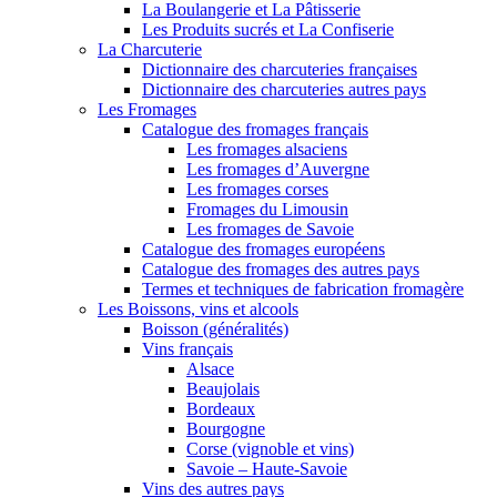
La Boulangerie et La Pâtisserie
Les Produits sucrés et La Confiserie
La Charcuterie
Dictionnaire des charcuteries françaises
Dictionnaire des charcuteries autres pays
Les Fromages
Catalogue des fromages français
Les fromages alsaciens
Les fromages d’Auvergne
Les fromages corses
Fromages du Limousin
Les fromages de Savoie
Catalogue des fromages européens
Catalogue des fromages des autres pays
Termes et techniques de fabrication fromagère
Les Boissons, vins et alcools
Boisson (généralités)
Vins français
Alsace
Beaujolais
Bordeaux
Bourgogne
Corse (vignoble et vins)
Savoie – Haute-Savoie
Vins des autres pays