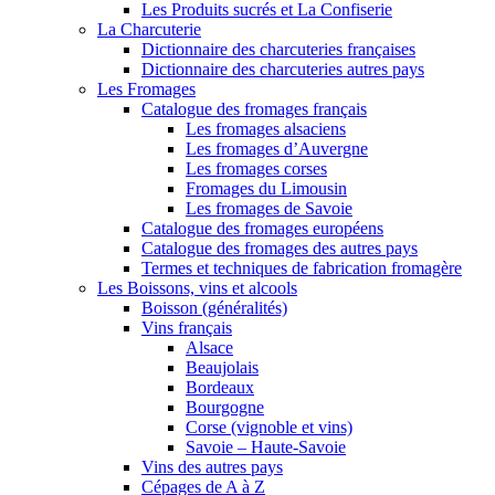
Les Produits sucrés et La Confiserie
La Charcuterie
Dictionnaire des charcuteries françaises
Dictionnaire des charcuteries autres pays
Les Fromages
Catalogue des fromages français
Les fromages alsaciens
Les fromages d’Auvergne
Les fromages corses
Fromages du Limousin
Les fromages de Savoie
Catalogue des fromages européens
Catalogue des fromages des autres pays
Termes et techniques de fabrication fromagère
Les Boissons, vins et alcools
Boisson (généralités)
Vins français
Alsace
Beaujolais
Bordeaux
Bourgogne
Corse (vignoble et vins)
Savoie – Haute-Savoie
Vins des autres pays
Cépages de A à Z