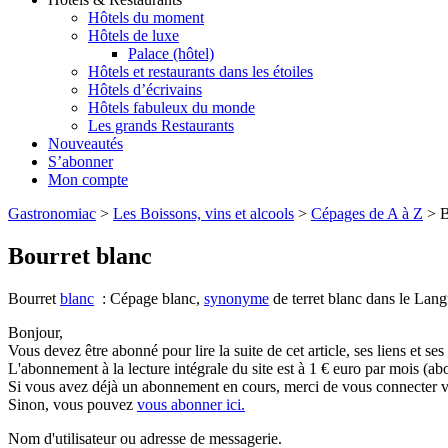
Hôtels du moment
Hôtels de luxe
Palace (hôtel)
Hôtels et restaurants dans les étoiles
Hôtels d’écrivains
Hôtels fabuleux du monde
Les grands Restaurants
Nouveautés
S’abonner
Mon compte
Gastronomiac
>
Les Boissons, vins et alcools
>
Cépages de A à Z
>
B
Bourret blanc
Bourret
blanc
: Cépage blanc,
synonyme
de terret blanc dans le Lang
Bonjour,
Vous devez être abonné pour lire la suite de cet article, ses liens et se
L'abonnement à la lecture intégrale du site est à 1 € euro par mois 
Si vous avez déjà un abonnement en cours, merci de vous connecter vi
Sinon, vous pouvez
vous abonner ici.
Nom d'utilisateur ou adresse de messagerie.