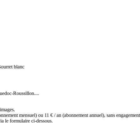
ourret blanc
uedoc-Roussillon....
s images.
(abonnement mensuel) ou 11 € / an (abonnement annuel), sans engagemen
a le formulaire ci-dessous.