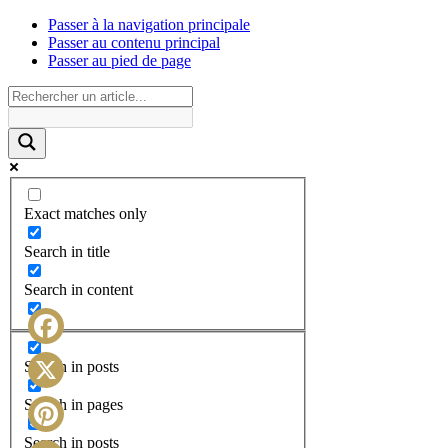
Passer à la navigation principale
Passer au contenu principal
Passer au pied de page
Exact matches only
Search in title
Search in content
Facebook
Search in posts
X
Search in pages
Search in posts
Pinterest