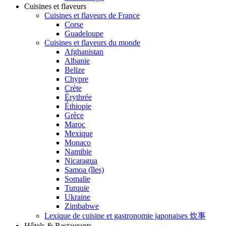
Cuisines et flaveurs
Cuisines et flaveurs de France
Corse
Guadeloupe
Cuisines et flaveurs du monde
Afghanistan
Albanie
Belize
Chypre
Crète
Érythrée
Éthiopie
Grèce
Maroc
Mexique
Monaco
Namibie
Nicaragua
Samoa (îles)
Somalie
Turquie
Ukraine
Zimbabwe
Lexique de cuisine et gastronomie japonaises 炊事
Hôtels & Restaurants