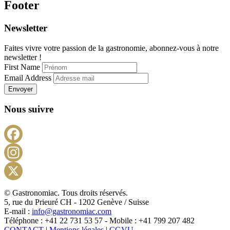
Footer
Newsletter
Faites vivre votre passion de la gastronomie, abonnez-vous à notre
newsletter !
First Name
Email Address
Envoyer
Nous suivre
Facebook
Instagram
X
© Gastronomiac. Tous droits réservés.
5, rue du Prieuré CH - 1202 Genève / Suisse
E-mail :
info@gastronomiac.com
Téléphone : +41 22 731 53 57 - Mobile : +41 799 207 482
CONTACT
|
Mentions légales
|
CGVU