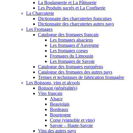
La Boulangerie et La Pâtisserie
Les Produits sucrés et La Confiserie
La Charcuterie
Dictionnaire des charcuteries françaises
Dictionnaire des charcuteries autres pays
Les Fromages
Catalogue des fromages français
Les fromages alsaciens
Les fromages d’Auvergne
Les fromages corses
Fromages du Limousin
Les fromages de Savoie
Catalogue des fromages européens
Catalogue des fromages des autres pays
Termes et techniques de fabrication fromagère
Les Boissons, vins et alcools
Boisson (généralités)
Vins français
Alsace
Beaujolais
Bordeaux
Bourgogne
Corse (vignoble et vins)
Savoie – Haute-Savoie
Vins des autres pays