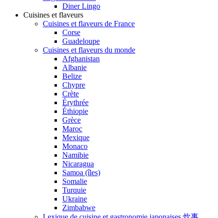
Diner Lingo
Cuisines et flaveurs
Cuisines et flaveurs de France
Corse
Guadeloupe
Cuisines et flaveurs du monde
Afghanistan
Albanie
Belize
Chypre
Crète
Érythrée
Éthiopie
Grèce
Maroc
Mexique
Monaco
Namibie
Nicaragua
Samoa (îles)
Somalie
Turquie
Ukraine
Zimbabwe
Lexique de cuisine et gastronomie japonaises 炊事