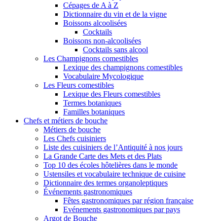
Cépages de A à Z
Dictionnaire du vin et de la vigne
Boissons alcoolisées
Cocktails
Boissons non-alcoolisées
Cocktails sans alcool
Les Champignons comestibles
Lexique des champignons comestibles
Vocabulaire Mycologique
Les Fleurs comestibles
Lexique des Fleurs comestibles
Termes botaniques
Familles botaniques
Chefs et métiers de bouche
Métiers de bouche
Les Chefs cuisiniers
Liste des cuisiniers de l’Antiquité à nos jours
La Grande Carte des Mets et des Plats
Top 10 des écoles hôtelières dans le monde
Ustensiles et vocabulaire technique de cuisine
Dictionnaire des termes organoleptiques
Événements gastronomiques
Fêtes gastronomiques par région française
Evénements gastronomiques par pays
Argot de Bouche