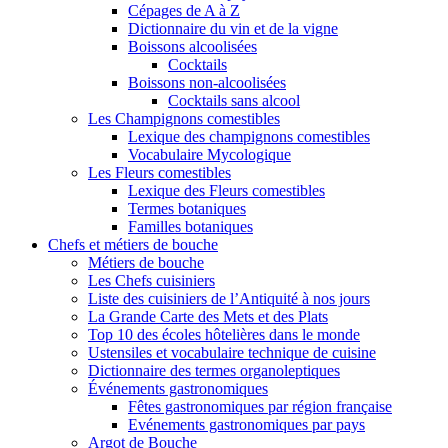
Cépages de A à Z
Dictionnaire du vin et de la vigne
Boissons alcoolisées
Cocktails
Boissons non-alcoolisées
Cocktails sans alcool
Les Champignons comestibles
Lexique des champignons comestibles
Vocabulaire Mycologique
Les Fleurs comestibles
Lexique des Fleurs comestibles
Termes botaniques
Familles botaniques
Chefs et métiers de bouche
Métiers de bouche
Les Chefs cuisiniers
Liste des cuisiniers de l’Antiquité à nos jours
La Grande Carte des Mets et des Plats
Top 10 des écoles hôtelières dans le monde
Ustensiles et vocabulaire technique de cuisine
Dictionnaire des termes organoleptiques
Événements gastronomiques
Fêtes gastronomiques par région française
Evénements gastronomiques par pays
Argot de Bouche