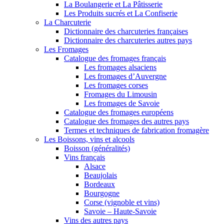
La Boulangerie et La Pâtisserie
Les Produits sucrés et La Confiserie
La Charcuterie
Dictionnaire des charcuteries françaises
Dictionnaire des charcuteries autres pays
Les Fromages
Catalogue des fromages français
Les fromages alsaciens
Les fromages d’Auvergne
Les fromages corses
Fromages du Limousin
Les fromages de Savoie
Catalogue des fromages européens
Catalogue des fromages des autres pays
Termes et techniques de fabrication fromagère
Les Boissons, vins et alcools
Boisson (généralités)
Vins français
Alsace
Beaujolais
Bordeaux
Bourgogne
Corse (vignoble et vins)
Savoie – Haute-Savoie
Vins des autres pays