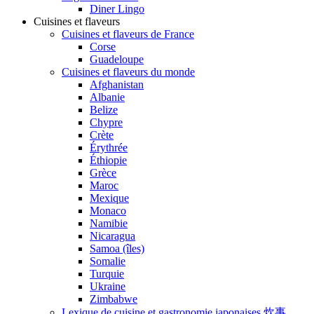
Diner Lingo
Cuisines et flaveurs
Cuisines et flaveurs de France
Corse
Guadeloupe
Cuisines et flaveurs du monde
Afghanistan
Albanie
Belize
Chypre
Crète
Érythrée
Éthiopie
Grèce
Maroc
Mexique
Monaco
Namibie
Nicaragua
Samoa (îles)
Somalie
Turquie
Ukraine
Zimbabwe
Lexique de cuisine et gastronomie japonaises 炊事