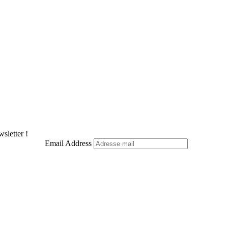
Pinterest
LinkedIn
WhatsApp
Telegram
sletter !
Email Address
Facebook
Instagram