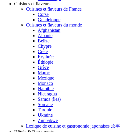
Cuisines et flaveurs
Cuisines et flaveurs de France
Corse
Guadeloupe
Cuisines et flaveurs du monde
Afghanistan
Albanie
Belize
Chypre
Crète
Érythrée
Éthiopie
Grèce
Maroc
Mexique
Monaco
Namibie
Nicaragua
Samoa (îles)
Somalie
Turquie
Ukraine
Zimbabwe
Lexique de cuisine et gastronomie japonaises 炊事
Hôtels & Restaurants