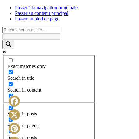
Passer à la navigation principale
Passer au contenu principal
Passer au pied de page
Exact matches only
Search in title
Search in content
Facebook
Search in posts
X
Search in pages
Search in posts
Pinterest