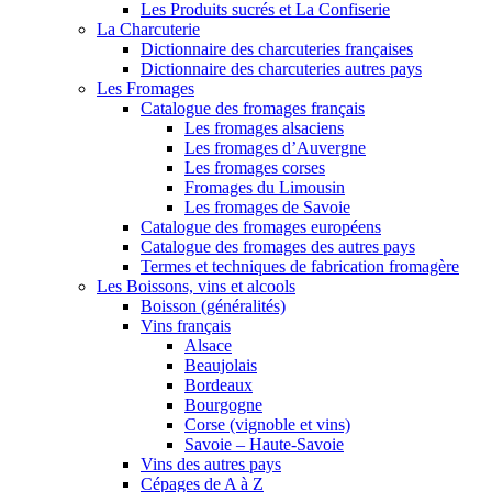
Les Produits sucrés et La Confiserie
La Charcuterie
Dictionnaire des charcuteries françaises
Dictionnaire des charcuteries autres pays
Les Fromages
Catalogue des fromages français
Les fromages alsaciens
Les fromages d’Auvergne
Les fromages corses
Fromages du Limousin
Les fromages de Savoie
Catalogue des fromages européens
Catalogue des fromages des autres pays
Termes et techniques de fabrication fromagère
Les Boissons, vins et alcools
Boisson (généralités)
Vins français
Alsace
Beaujolais
Bordeaux
Bourgogne
Corse (vignoble et vins)
Savoie – Haute-Savoie
Vins des autres pays
Cépages de A à Z