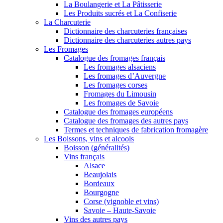
La Boulangerie et La Pâtisserie
Les Produits sucrés et La Confiserie
La Charcuterie
Dictionnaire des charcuteries françaises
Dictionnaire des charcuteries autres pays
Les Fromages
Catalogue des fromages français
Les fromages alsaciens
Les fromages d’Auvergne
Les fromages corses
Fromages du Limousin
Les fromages de Savoie
Catalogue des fromages européens
Catalogue des fromages des autres pays
Termes et techniques de fabrication fromagère
Les Boissons, vins et alcools
Boisson (généralités)
Vins français
Alsace
Beaujolais
Bordeaux
Bourgogne
Corse (vignoble et vins)
Savoie – Haute-Savoie
Vins des autres pays