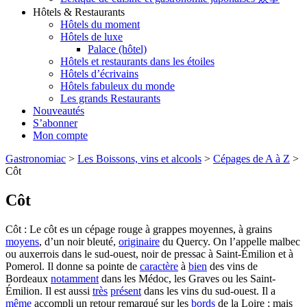
Hôtels & Restaurants
Hôtels du moment
Hôtels de luxe
Palace (hôtel)
Hôtels et restaurants dans les étoiles
Hôtels d’écrivains
Hôtels fabuleux du monde
Les grands Restaurants
Nouveautés
S’abonner
Mon compte
Gastronomiac
>
Les Boissons, vins et alcools
>
Cépages de A à Z
>
Côt
Côt
Côt : Le côt es un cépage rouge à grappes moyennes, à grains
moyens
, d’un noir bleuté,
originaire
du Quercy. On l’appelle malbec
ou auxerrois dans le sud-ouest, noir de pressac à Saint-Émilion et à
Pomerol. Il donne sa pointe de
caractère
à
bien
des vins de
Bordeaux
notamment
dans les Médoc, les Graves ou les Saint-
Émilion. Il est aussi
très
présent
dans les vins du sud-ouest. Il a
même
accompli un retour remarqué sur les
bords
de la Loire ; mais