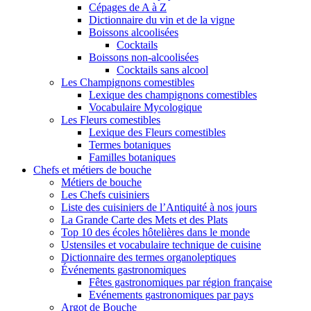
Cépages de A à Z
Dictionnaire du vin et de la vigne
Boissons alcoolisées
Cocktails
Boissons non-alcoolisées
Cocktails sans alcool
Les Champignons comestibles
Lexique des champignons comestibles
Vocabulaire Mycologique
Les Fleurs comestibles
Lexique des Fleurs comestibles
Termes botaniques
Familles botaniques
Chefs et métiers de bouche
Métiers de bouche
Les Chefs cuisiniers
Liste des cuisiniers de l’Antiquité à nos jours
La Grande Carte des Mets et des Plats
Top 10 des écoles hôtelières dans le monde
Ustensiles et vocabulaire technique de cuisine
Dictionnaire des termes organoleptiques
Événements gastronomiques
Fêtes gastronomiques par région française
Evénements gastronomiques par pays
Argot de Bouche