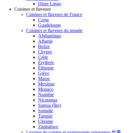
Diner Lingo
Cuisines et flaveurs
Cuisines et flaveurs de France
Corse
Guadeloupe
Cuisines et flaveurs du monde
Afghanistan
Albanie
Belize
Chypre
Crète
Érythrée
Éthiopie
Grèce
Maroc
Mexique
Monaco
Namibie
Nicaragua
Samoa (îles)
Somalie
Turquie
Ukraine
Zimbabwe
Lexique de cuisine et gastronomie japonaises 炊事