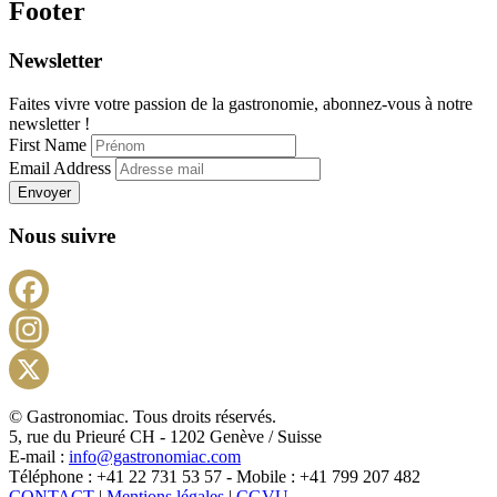
Footer
Newsletter
Faites vivre votre passion de la gastronomie, abonnez-vous à notre
newsletter !
First Name
Email Address
Envoyer
Nous suivre
Facebook
Instagram
X
© Gastronomiac. Tous droits réservés.
5, rue du Prieuré CH - 1202 Genève / Suisse
E-mail :
info@gastronomiac.com
Téléphone : +41 22 731 53 57 - Mobile : +41 799 207 482
CONTACT
|
Mentions légales
|
CGVU