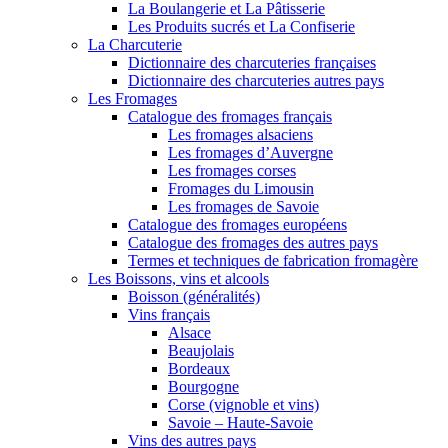
La Boulangerie et La Pâtisserie
Les Produits sucrés et La Confiserie
La Charcuterie
Dictionnaire des charcuteries françaises
Dictionnaire des charcuteries autres pays
Les Fromages
Catalogue des fromages français
Les fromages alsaciens
Les fromages d’Auvergne
Les fromages corses
Fromages du Limousin
Les fromages de Savoie
Catalogue des fromages européens
Catalogue des fromages des autres pays
Termes et techniques de fabrication fromagère
Les Boissons, vins et alcools
Boisson (généralités)
Vins français
Alsace
Beaujolais
Bordeaux
Bourgogne
Corse (vignoble et vins)
Savoie – Haute-Savoie
Vins des autres pays