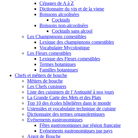
Cépages de A à Z
Dictionnaire du vin et de la vigne
Boissons alcoolisées
Cocktails
Boissons non-alcoolisées
Cocktails sans alcool
Les Champignons comestibles
Lexique des champignons comestibles
Vocabulaire Mycologique
Les Fleurs comestibles
Lexique des Fleurs comestibles
Termes botaniques
Familles botaniques
Chefs et métiers de bouche
Métiers de bouche
Les Chefs cuisiniers
Liste des cuisiniers de l’Antiquité à nos jours
La Grande Carte des Mets et des Plats
Top 10 des écoles hôtelières dans le monde
Ustensiles et vocabulaire technique de cuisine
Dictionnaire des termes organoleptiques
Événements gastronomiques
Fêtes gastronomiques par région française
Evénements gastronomiques par pays
Argot de Bouche