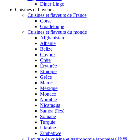
Diner Lingo
Cuisines et flaveurs
Cuisines et flaveurs de France
Corse
Guadeloupe
Cuisines et flaveurs du monde
Afghanistan
Albanie
Belize
Chypre
Crète
Érythrée
Éthiopie
Grèce
Maroc
Mexique
Monaco
Namibie
Nicaragua
Samoa (îles)
Somalie
Turquie
Ukraine
Zimbabwe
Lexique de cuisine et gastronomie japonaises 炊事