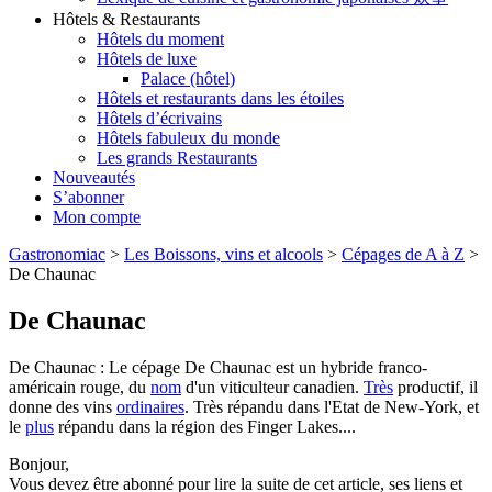
Hôtels & Restaurants
Hôtels du moment
Hôtels de luxe
Palace (hôtel)
Hôtels et restaurants dans les étoiles
Hôtels d’écrivains
Hôtels fabuleux du monde
Les grands Restaurants
Nouveautés
S’abonner
Mon compte
Gastronomiac
>
Les Boissons, vins et alcools
>
Cépages de A à Z
>
De Chaunac
De Chaunac
De Chaunac : Le cépage De Chaunac est un hybride franco-
américain rouge, du
nom
d'un viticulteur canadien.
Très
productif, il
donne des vins
ordinaires
. Très répandu dans l'Etat de New-York, et
le
plus
répandu dans la région des Finger Lakes....
Bonjour,
Vous devez être abonné pour lire la suite de cet article, ses liens et