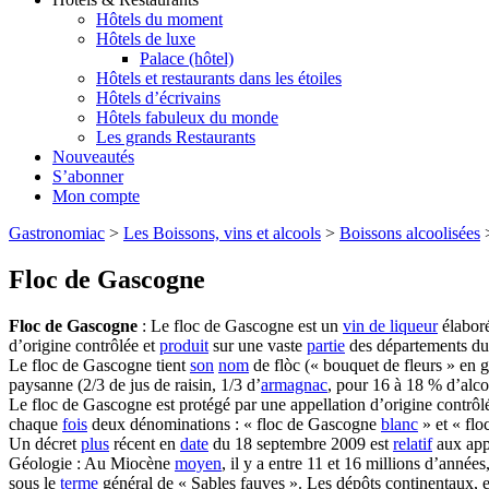
Hôtels du moment
Hôtels de luxe
Palace (hôtel)
Hôtels et restaurants dans les étoiles
Hôtels d’écrivains
Hôtels fabuleux du monde
Les grands Restaurants
Nouveautés
S’abonner
Mon compte
Gastronomiac
>
Les Boissons, vins et alcools
>
Boissons alcoolisées
Floc de Gascogne
Floc de Gascogne
: Le floc de Gascogne est un
vin de liqueur
élabor
d’origine contrôlée et
produit
sur une vaste
partie
des départements du
Le floc de Gascogne tient
son
nom
de flòc (« bouquet de fleurs » en 
paysanne (2/3 de jus de raisin, 1/3 d’
armagnac
, pour 16 à 18 % d’alco
Le floc de Gascogne est protégé par une appellation d’origine contrôl
chaque
fois
deux dénominations : « floc de Gascogne
blanc
» et « flo
Un décret
plus
récent en
date
du 18 septembre 2009 est
relatif
aux appe
Géologie : Au Miocène
moyen
, il y a entre 11 et 16 millions d’année
sous le
terme
général de « Sables fauves ». Les dépôts continentaux, 