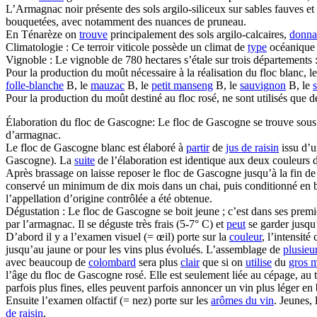
L’Armagnac noir présente des sols argilo-siliceux sur sables fauves et
bouquetées, avec notamment des nuances de pruneau.
En Ténarèze on
trouve
principalement des sols argilo-calcaires,
donna
Climatologie : Ce terroir viticole possède un climat de
type
océanique a
Vignoble : Le vignoble de 780 hectares s’étale sur trois départements 
Pour la production du moût nécessaire à la réalisation du floc blanc, 
folle-blanche
B, le
mauzac
B, le
petit manseng
B, le
sauvignon
B, le
Pour la production du moût destiné au floc rosé, ne sont utilisés que d
Élaboration du floc de Gascogne: Le floc de Gascogne se trouve sous
d’armagnac.
Le floc de Gascogne blanc est élaboré à
partir
de
jus de raisin
issu d’u
Gascogne). La
suite
de l’élaboration est identique aux deux couleurs d
Après brassage on laisse reposer le floc de Gascogne jusqu’à la fin de l
conservé un minimum de dix mois dans un chai, puis conditionné en b
l’appellation d’origine contrôlée a été obtenue.
Dégustation : Le floc de Gascogne se boit jeune ; c’est dans ses premiè
par l’armagnac. Il se déguste très frais (5-7° C) et
peut
se garder jusqu’
D’abord il y a l’examen visuel (= œil) porte sur la
couleur
, l’intensit
jusqu’au jaune or pour les vins plus évolués. L’assemblage de
plusieu
avec beaucoup de
colombard
sera plus
clair
que si on
utilise
du
gros 
l’âge du floc de Gascogne rosé. Elle est seulement liée au cépage, au 
parfois plus fines, elles peuvent parfois annoncer un vin plus léger en
Ensuite l’examen olfactif (= nez) porte sur les
arômes du vin
. Jeunes,
de raisin
.