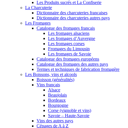
Les Produits sucrés et La Confiserie
La Charcuterie
Dictionnaire des charcuteries françaises
Dictionnaire des charcuteries autres pays
Les Fromages
Catalogue des fromages français
Les fromages alsaciens
Les fromages d’Auvergne
Les fromages corses
Fromages du Limousin
Les fromages de Savoie
Catalogue des fromages européens
Catalogue des fromages des autres pays
Termes et techniques de fabrication fromagère
Les Boissons, vins et alcools
Boisson (généralités)
Vins français
Alsace
Beaujolais
Bordeaux
Bourgogne
Corse (vignoble et vins)
Savoie – Haute-Savoie
Vins des autres pays
Cépages de A à Z