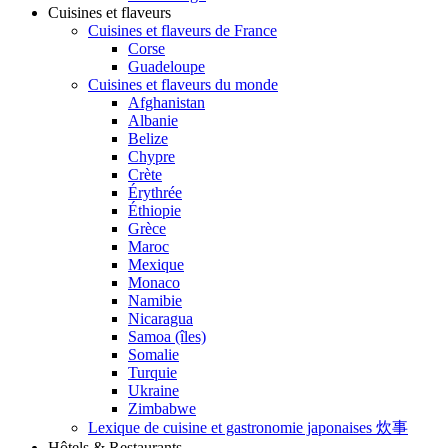
Cuisines et flaveurs
Cuisines et flaveurs de France
Corse
Guadeloupe
Cuisines et flaveurs du monde
Afghanistan
Albanie
Belize
Chypre
Crète
Érythrée
Éthiopie
Grèce
Maroc
Mexique
Monaco
Namibie
Nicaragua
Samoa (îles)
Somalie
Turquie
Ukraine
Zimbabwe
Lexique de cuisine et gastronomie japonaises 炊事
Hôtels & Restaurants