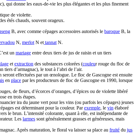
), qui donne les eaux-de-vie les plus élégantes et les plus finement
ique de violette.
des étés chauds, souvent orageux.
nseng
B, avec comme cépages accessoires autorisés le
baroque
B, la
ervadou
N,
merlot
N et
tannat
N.
C’est un
mariage
entre deux tiers de jus de raisin et un tiers
ulage
et
extraction
des substances colorées (
couleu
r rouge du floc de
tiers d’armagnac), le tout à l’abri de l’air.
ation seront effectuées par un œnologue. Le floc de Gascogne est ensuite
is
en
place
par les producteurs de floc de Gascogne en 1990, lorsque
uges, de fleurs, d’écorces d’oranges, d’épices ou de violette libéré
se en trois étapes.
 nuancier ira du jaune vert pour les vins (ou parfois les cépages) jeunes
cépages est déterminant pour la couleur. Par
exemple
, le
vin
élaboré
vers le brun. L’intensité colorante, quant à elle, est indépendante de
orateur. Les
larmes
sont généralement grasses et généreuses, mais
rmagnac. Après maturation, le floral va laisser sa place au
fruité
du
jus