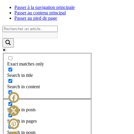
Passer à la navigation principale
Passer au contenu principal
Passer au pied de page
Exact matches only
Search in title
Search in content
Facebook
Search in posts
X
Search in pages
Search in posts
Pinterest