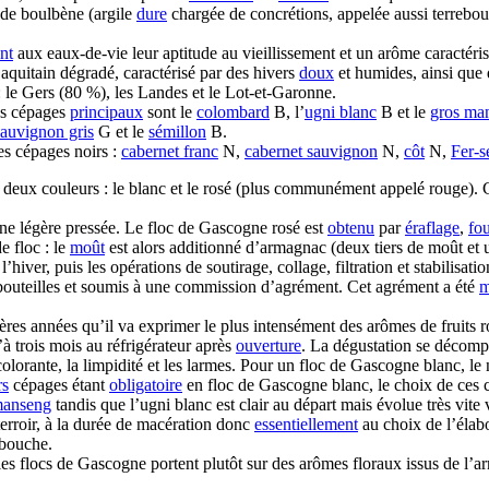
 de boulbène (argile
dure
chargée de concrétions, appelée aussi terrebouc
nt
aux eaux-de-vie leur aptitude au vieillissement et un arôme caractérist
quitain dégradé, caractérisé par des hivers
doux
et humides, ainsi que 
: le Gers (80 %), les Landes et le Lot-et-Garonne.
les cépages
principaux
sont le
colombard
B, l’
ugni blanc
B et le
gros ma
sauvignon gris
G et le
sémillon
B.
es cépages noirs :
cabernet franc
N,
cabernet sauvignon
N,
côt
N,
Fer-s
 deux couleurs : le blanc et le rosé (plus communément appelé rouge). 
ne légère pressée. Le floc de Gascogne rosé est
obtenu
par
éraflage
,
fo
e floc : le
moût
est alors additionné d’armagnac (deux tiers de moût et un 
’hiver, puis les opérations de soutirage, collage, filtration et stabilis
outeilles et soumis à une commission d’agrément. Cet agrément a été
m
res années qu’il va exprimer le plus intensément des arômes de fruits ro
à trois mois au réfrigérateur après
ouverture
. La dégustation se décompo
é colorante, la limpidité et les larmes. Pour un floc de Gascogne blanc, le
rs
cépages étant
obligatoire
en floc de Gascogne blanc, le choix de ces 
manseng
tandis que l’ugni blanc est clair au départ mais évolue très vite 
terroir, à la durée de macération donc
essentiellement
au choix de l’élab
 bouche.
 les flocs de Gascogne portent plutôt sur des arômes floraux issus de l’a