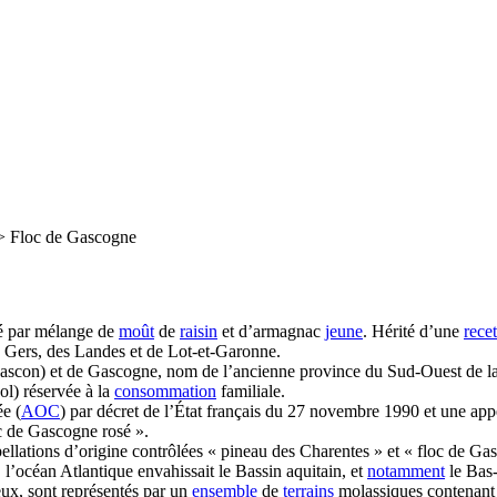
>
Floc de Gascogne
é par mélange de
moût
de
raisin
et d’armagnac
jeune
. Hérité d’une
recet
 Gers, des Landes et de Lot-et-Garonne.
gascon) et de Gascogne, nom de l’ancienne province du Sud-Ouest de la
ol) réservée à la
consommation
familiale.
ée (
AOC
) par décret de l’État français du 27 novembre 1990 et une appe
c de Gascogne rosé ».
llations d’origine contrôlées « pineau des Charentes » et « floc de Ga
s, l’océan Atlantique envahissait le Bassin aquitain, et
notamment
le Bas
eux, sont représentés par un
ensemble
de
terrains
molassiques contenant