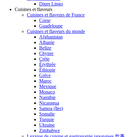
Diner Lingo
Cuisines et flaveurs
Cuisines et flaveurs de France
Corse
Guadeloupe
Cuisines et flaveurs du monde
Afghanistan
Albanie
Belize
Chypre
Crète
Érythrée
Éthiopie
Grèce
Maroc
Mexique
Monaco
Namibie
Nicaragua
Samoa (îles)
Somalie
Turquie
Ukraine
Zimbabwe
Lexique de cuisine et gastronomie japonaises 炊事