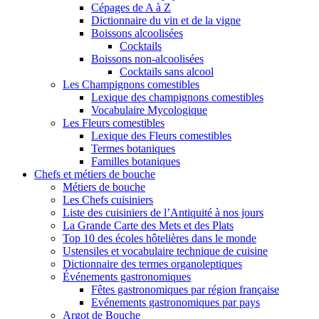
Cépages de A à Z
Dictionnaire du vin et de la vigne
Boissons alcoolisées
Cocktails
Boissons non-alcoolisées
Cocktails sans alcool
Les Champignons comestibles
Lexique des champignons comestibles
Vocabulaire Mycologique
Les Fleurs comestibles
Lexique des Fleurs comestibles
Termes botaniques
Familles botaniques
Chefs et métiers de bouche
Métiers de bouche
Les Chefs cuisiniers
Liste des cuisiniers de l’Antiquité à nos jours
La Grande Carte des Mets et des Plats
Top 10 des écoles hôtelières dans le monde
Ustensiles et vocabulaire technique de cuisine
Dictionnaire des termes organoleptiques
Événements gastronomiques
Fêtes gastronomiques par région française
Evénements gastronomiques par pays
Argot de Bouche