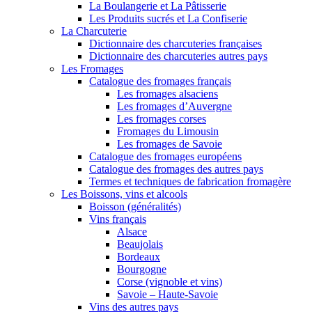
La Boulangerie et La Pâtisserie
Les Produits sucrés et La Confiserie
La Charcuterie
Dictionnaire des charcuteries françaises
Dictionnaire des charcuteries autres pays
Les Fromages
Catalogue des fromages français
Les fromages alsaciens
Les fromages d’Auvergne
Les fromages corses
Fromages du Limousin
Les fromages de Savoie
Catalogue des fromages européens
Catalogue des fromages des autres pays
Termes et techniques de fabrication fromagère
Les Boissons, vins et alcools
Boisson (généralités)
Vins français
Alsace
Beaujolais
Bordeaux
Bourgogne
Corse (vignoble et vins)
Savoie – Haute-Savoie
Vins des autres pays