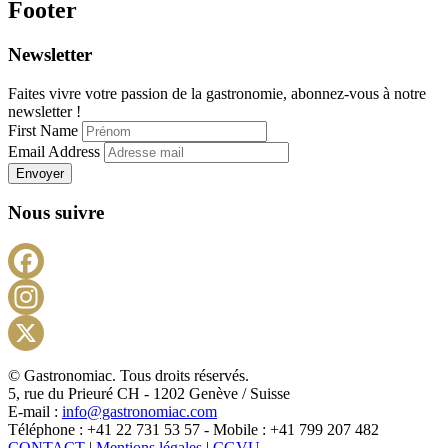
Footer
Newsletter
Faites vivre votre passion de la gastronomie, abonnez-vous à notre
newsletter !
First Name
Email Address
Envoyer
Nous suivre
Facebook
Instagram
X
© Gastronomiac. Tous droits réservés.
5, rue du Prieuré CH - 1202 Genève / Suisse
E-mail :
info@gastronomiac.com
Téléphone : +41 22 731 53 57 - Mobile : +41 799 207 482
CONTACT
|
Mentions légales
|
CGVU