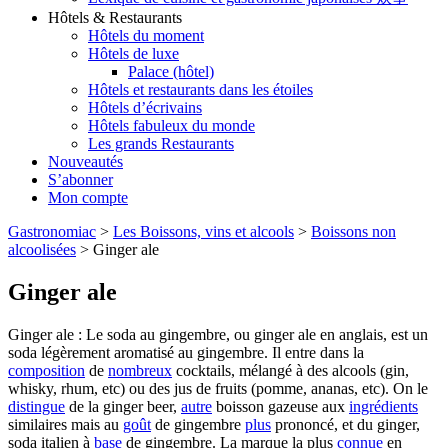
Hôtels & Restaurants
Hôtels du moment
Hôtels de luxe
Palace (hôtel)
Hôtels et restaurants dans les étoiles
Hôtels d’écrivains
Hôtels fabuleux du monde
Les grands Restaurants
Nouveautés
S’abonner
Mon compte
Gastronomiac
>
Les Boissons, vins et alcools
>
Boissons non
alcoolisées
>
Ginger ale
Ginger ale
Ginger ale : Le soda au gingembre, ou ginger ale en anglais, est un
soda légèrement aromatisé au gingembre. Il entre dans la
composition
de
nombreux
cocktails, mélangé à des alcools (gin,
whisky, rhum, etc) ou des jus de fruits (pomme, ananas, etc). On le
distingue
de la ginger beer,
autre
boisson gazeuse aux
ingrédients
similaires mais au
goût
de gingembre
plus
prononcé, et du ginger,
soda italien à
base
de gingembre. La marque la plus
connue
en