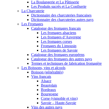
La Boulangerie et La Pâtisserie
Les Produits sucrés et La Confiserie
La Charcuterie
Dictionnaire des charcuteries françaises
Dictionnaire des charcuteries autres pays
Les Fromages
Catalogue des fromages français
Les fromages alsaciens
Les fromages d’Auvergne
Les fromages corses
Fromages du Limousin
Les fromages de Savoie
Catalogue des fromages européens
Catalogue des fromages des autres pays
Termes et techniques de fabrication fromagère
Les Boissons, vins et alcools
Boisson (généralités)
Vins français
Alsace
Beaujolais
Bordeaux
Bourgogne
Corse (vignoble et vins)
Savoie – Haute-Savoie
Vins des autres pays