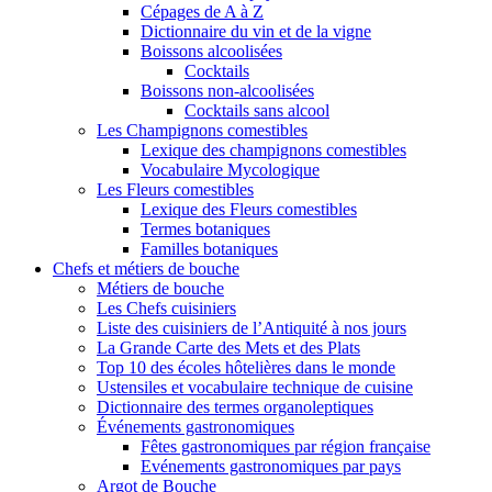
Cépages de A à Z
Dictionnaire du vin et de la vigne
Boissons alcoolisées
Cocktails
Boissons non-alcoolisées
Cocktails sans alcool
Les Champignons comestibles
Lexique des champignons comestibles
Vocabulaire Mycologique
Les Fleurs comestibles
Lexique des Fleurs comestibles
Termes botaniques
Familles botaniques
Chefs et métiers de bouche
Métiers de bouche
Les Chefs cuisiniers
Liste des cuisiniers de l’Antiquité à nos jours
La Grande Carte des Mets et des Plats
Top 10 des écoles hôtelières dans le monde
Ustensiles et vocabulaire technique de cuisine
Dictionnaire des termes organoleptiques
Événements gastronomiques
Fêtes gastronomiques par région française
Evénements gastronomiques par pays
Argot de Bouche