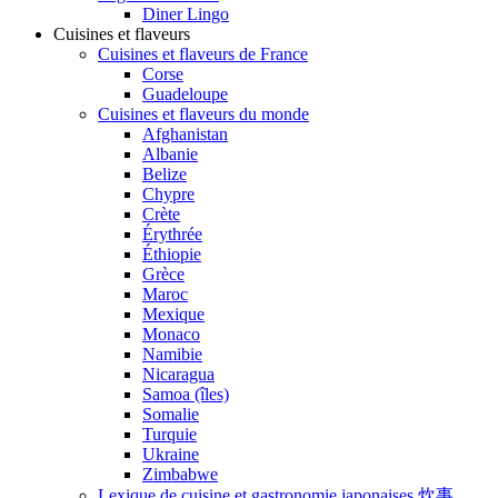
Diner Lingo
Cuisines et flaveurs
Cuisines et flaveurs de France
Corse
Guadeloupe
Cuisines et flaveurs du monde
Afghanistan
Albanie
Belize
Chypre
Crète
Érythrée
Éthiopie
Grèce
Maroc
Mexique
Monaco
Namibie
Nicaragua
Samoa (îles)
Somalie
Turquie
Ukraine
Zimbabwe
Lexique de cuisine et gastronomie japonaises 炊事