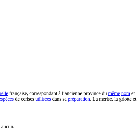
relle
française, correspondant à l’ancienne province du
même
nom
et
espèces
de cerises
utilisées
dans sa
préparation
. La merise, la griotte et
t aucun.