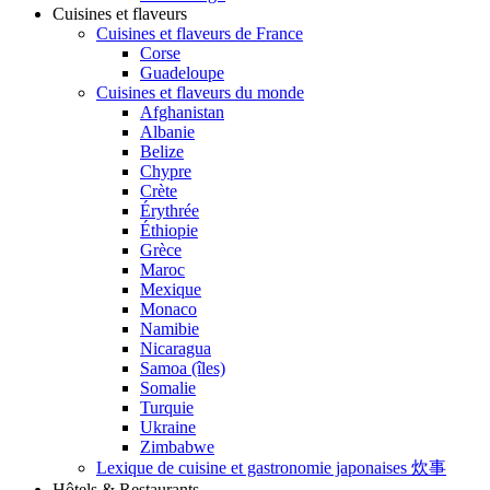
Cuisines et flaveurs
Cuisines et flaveurs de France
Corse
Guadeloupe
Cuisines et flaveurs du monde
Afghanistan
Albanie
Belize
Chypre
Crète
Érythrée
Éthiopie
Grèce
Maroc
Mexique
Monaco
Namibie
Nicaragua
Samoa (îles)
Somalie
Turquie
Ukraine
Zimbabwe
Lexique de cuisine et gastronomie japonaises 炊事
Hôtels & Restaurants