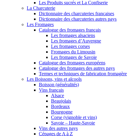
Les Produits sucrés et La Confiserie
La Charcuterie
Dictionnaire des charcuteries françaises
Dictionnaire des charcuteries autres pays
Les Fromages
Catalogue des fromages français
Les fromages alsaciens
Les fromages d’Auvergne
Les fromages corses
Fromages du Limousin
Les fromages de Savoie
Catalogue des fromages européens
Catalogue des fromages des autres pays
Termes et techniques de fabrication fromagère
Les Boissons, vins et alcools
Boisson (généralités)
Vins français
Alsace
Beaujolais
Bordeaux
Bourgogne
Corse (vignoble et vins)
Savoie – Haute-Savoie
Vins des autres pays
Cépages de A à Z