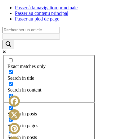
Passer à la navigation principale
Passer au contenu principal
Passer au pied de page
Exact matches only
Search in title
Search in content
Facebook
Search in posts
X
Search in pages
Search in posts
Pinterest