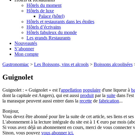
Hôtels du moment
Hôtels de luxe
Palace (hôtel)
Hôtels et restaurants dans les étoiles
Hôtels d’écrivains
Hôtels fabuleux du monde
Les grands Restaurants
Nouveautés
S’abonner
Mon compte
Gastronomiac
>
Les Boissons, vins et alcools
>
Boissons alcoolisées
Guignolet
Guignolet : « Guignolet » est l'
appellation
populaire
d'une liqueur à
b
dont la capitale est Angers), qui est aussi
produit
par la
suite
dans l'est
la marasque peuvent aussi entrer dans la
recette
de
fabrication
...
Bonjour,
Vous devez être abonné pour lire la suite de cet article, ses liens et se
L'abonnement à la lecture intégrale du site est à 1 € euro par mois 
Si vous avez déjà un abonnement en cours, merci de vous connecter vi
Sinon, vous pouvez
vous abonner ici.