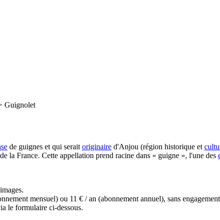
>
Guignolet
ase
de guignes et qui serait
originaire
d'Anjou (région historique et
cultu
 de la France. Cette appellation prend racine dans « guigne », l'une des
s images.
(abonnement mensuel) ou 11 € / an (abonnement annuel), sans engagemen
a le formulaire ci-dessous.