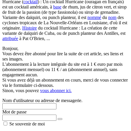
Hurricane (
cocktail
) : Un cocktail Hurricane (ouragan en français)
est un cocktail américain, à
base
de rhum, jus de citron vert, et sirop
de fruit de la passion (de type fassionola) ou sirop de grenadine.
Variante des daïquiri, ou punch planteur, il est
nommé
du
nom
des
cyclones tropicaux de La Nouvelle-Orléans en Louisiane, d'où il est
originaire.
Histoire
du cocktail Hurricane : La création de cette
variante de daïquiri de Cuba, ou de punch planteur des Antilles, est
attribuée
à Pat O'Brien, ...
Bonjour,
Vous devez être abonné pour lire la suite de cet article, ses liens et
ses images.
L'abonnement à la lecture intégrale du site est à 1 € euro par mois
(abonnement mensuel) ou 11 € / an (abonnement annuel), sans
engagement aucun.
Si vous avez déjà un abonnement en cours, merci de vous connecter
via le formulaire ci-dessous.
Sinon, vous pouvez
vous abonner ici.
Nom d'utilisateur ou adresse de messagerie.
Mot de passe
Se souvenir de moi