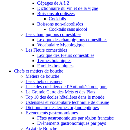
Cépages de A à Z
Dictionnaire du vin et de la vigne
Boissons alcoolisées
Cocktails
Boissons non-alcoolisées
Cocktails sans alcool
Les Champignons comestibles
Lexique des champignons comestibles
Vocabulaire Mycologique
Les Fleurs comestibles
Lexique des Fleurs comestibles
Termes botaniques
Familles botaniques
Chefs et métiers de bouche
Métiers de bouche
Les Chefs cuisiniers
Liste des cuisiniers de l’Antiquité à nos jours
La Grande Carte des Mets et des Plats
Top 10 des écoles hôtelières dans le monde
Ustensiles et vocabulaire technique de cuisine
Dictionnaire des termes organoleptiques
Événements gastronomiques
Fêtes gastronomiques par région française
Evénements gastronomiques par pays
Argot de Bouche