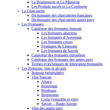
La Boulangerie et La Pâtisserie
Les Produits sucrés et La Confiserie
La Charcuterie
Dictionnaire des charcuteries françaises
Dictionnaire des charcuteries autres pays
Les Fromages
Catalogue des fromages français
Les fromages alsaciens
Les fromages d’Auvergne
Les fromages corses
Fromages du Limousin
Les fromages de Savoie
Catalogue des fromages européens
Catalogue des fromages des autres pays
Termes et techniques de fabrication fromagère
Les Boissons, vins et alcools
Boisson (généralités)
Vins français
Alsace
Beaujolais
Bordeaux
Bourgogne
Corse (vignoble et vins)
Savoie – Haute-Savoie
Vins des autres pays