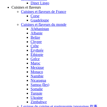
Diner Lingo
Cuisines et flaveurs
Cuisines et flaveurs de France
Corse
Guadeloupe
Cuisines et flaveurs du monde
Afghanistan
Albanie
Belize
Chypre
Crète
Érythrée
Éthiopie
Grèce
Maroc
Mexique
Monaco
Namibie
Nicaragua
Samoa (îles)
Somalie
Turquie
Ukraine
Zimbabwe
Lexique de cuisine et gastronomie japonaises 炊事