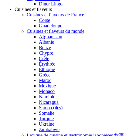
Diner Lingo
Cuisines et flaveurs
Cuisines et flaveurs de France
Corse
Guadeloupe
Cuisines et flaveurs du monde
Afghanistan
Albanie
Belize
Chypre
Crète
Érythrée
Éthiopie
Grèce
Maroc
Mexique
Monaco
Namibie
Nicaragua
Samoa (îles)
Somalie
Turquie
Ukraine
Zimbabwe
Lexique de cuisine et gastronomie japonaises 炊事