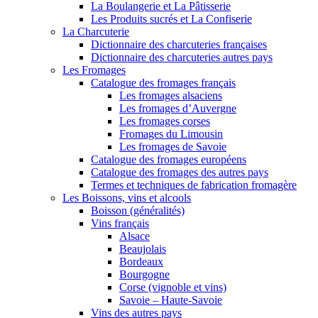
La Boulangerie et La Pâtisserie
Les Produits sucrés et La Confiserie
La Charcuterie
Dictionnaire des charcuteries françaises
Dictionnaire des charcuteries autres pays
Les Fromages
Catalogue des fromages français
Les fromages alsaciens
Les fromages d’Auvergne
Les fromages corses
Fromages du Limousin
Les fromages de Savoie
Catalogue des fromages européens
Catalogue des fromages des autres pays
Termes et techniques de fabrication fromagère
Les Boissons, vins et alcools
Boisson (généralités)
Vins français
Alsace
Beaujolais
Bordeaux
Bourgogne
Corse (vignoble et vins)
Savoie – Haute-Savoie
Vins des autres pays