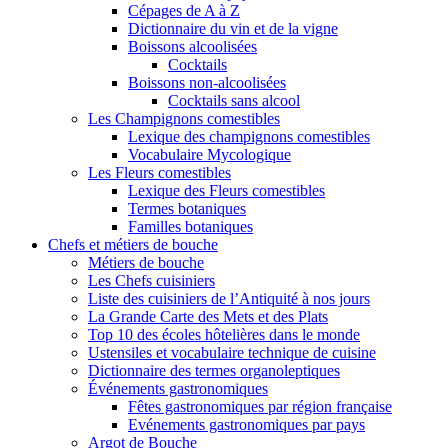
Cépages de A à Z
Dictionnaire du vin et de la vigne
Boissons alcoolisées
Cocktails
Boissons non-alcoolisées
Cocktails sans alcool
Les Champignons comestibles
Lexique des champignons comestibles
Vocabulaire Mycologique
Les Fleurs comestibles
Lexique des Fleurs comestibles
Termes botaniques
Familles botaniques
Chefs et métiers de bouche
Métiers de bouche
Les Chefs cuisiniers
Liste des cuisiniers de l’Antiquité à nos jours
La Grande Carte des Mets et des Plats
Top 10 des écoles hôtelières dans le monde
Ustensiles et vocabulaire technique de cuisine
Dictionnaire des termes organoleptiques
Événements gastronomiques
Fêtes gastronomiques par région française
Evénements gastronomiques par pays
Argot de Bouche