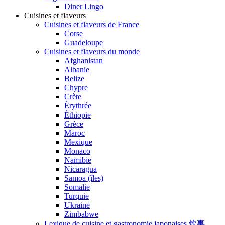
Diner Lingo
Cuisines et flaveurs
Cuisines et flaveurs de France
Corse
Guadeloupe
Cuisines et flaveurs du monde
Afghanistan
Albanie
Belize
Chypre
Crète
Érythrée
Éthiopie
Grèce
Maroc
Mexique
Monaco
Namibie
Nicaragua
Samoa (îles)
Somalie
Turquie
Ukraine
Zimbabwe
Lexique de cuisine et gastronomie japonaises 炊事