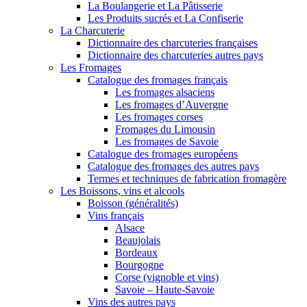
La Boulangerie et La Pâtisserie
Les Produits sucrés et La Confiserie
La Charcuterie
Dictionnaire des charcuteries françaises
Dictionnaire des charcuteries autres pays
Les Fromages
Catalogue des fromages français
Les fromages alsaciens
Les fromages d’Auvergne
Les fromages corses
Fromages du Limousin
Les fromages de Savoie
Catalogue des fromages européens
Catalogue des fromages des autres pays
Termes et techniques de fabrication fromagère
Les Boissons, vins et alcools
Boisson (généralités)
Vins français
Alsace
Beaujolais
Bordeaux
Bourgogne
Corse (vignoble et vins)
Savoie – Haute-Savoie
Vins des autres pays