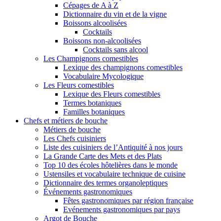
Cépages de A à Z
Dictionnaire du vin et de la vigne
Boissons alcoolisées
Cocktails
Boissons non-alcoolisées
Cocktails sans alcool
Les Champignons comestibles
Lexique des champignons comestibles
Vocabulaire Mycologique
Les Fleurs comestibles
Lexique des Fleurs comestibles
Termes botaniques
Familles botaniques
Chefs et métiers de bouche
Métiers de bouche
Les Chefs cuisiniers
Liste des cuisiniers de l’Antiquité à nos jours
La Grande Carte des Mets et des Plats
Top 10 des écoles hôtelières dans le monde
Ustensiles et vocabulaire technique de cuisine
Dictionnaire des termes organoleptiques
Événements gastronomiques
Fêtes gastronomiques par région française
Evénements gastronomiques par pays
Argot de Bouche