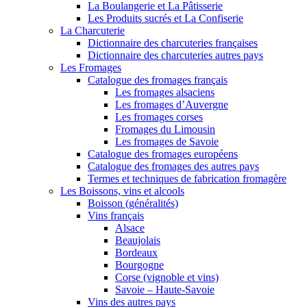
La Boulangerie et La Pâtisserie
Les Produits sucrés et La Confiserie
La Charcuterie
Dictionnaire des charcuteries françaises
Dictionnaire des charcuteries autres pays
Les Fromages
Catalogue des fromages français
Les fromages alsaciens
Les fromages d’Auvergne
Les fromages corses
Fromages du Limousin
Les fromages de Savoie
Catalogue des fromages européens
Catalogue des fromages des autres pays
Termes et techniques de fabrication fromagère
Les Boissons, vins et alcools
Boisson (généralités)
Vins français
Alsace
Beaujolais
Bordeaux
Bourgogne
Corse (vignoble et vins)
Savoie – Haute-Savoie
Vins des autres pays