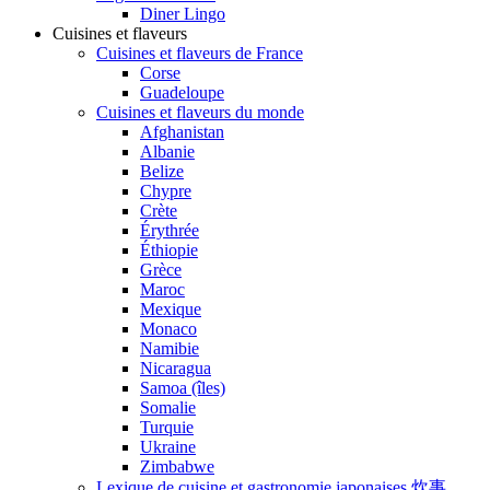
Diner Lingo
Cuisines et flaveurs
Cuisines et flaveurs de France
Corse
Guadeloupe
Cuisines et flaveurs du monde
Afghanistan
Albanie
Belize
Chypre
Crète
Érythrée
Éthiopie
Grèce
Maroc
Mexique
Monaco
Namibie
Nicaragua
Samoa (îles)
Somalie
Turquie
Ukraine
Zimbabwe
Lexique de cuisine et gastronomie japonaises 炊事