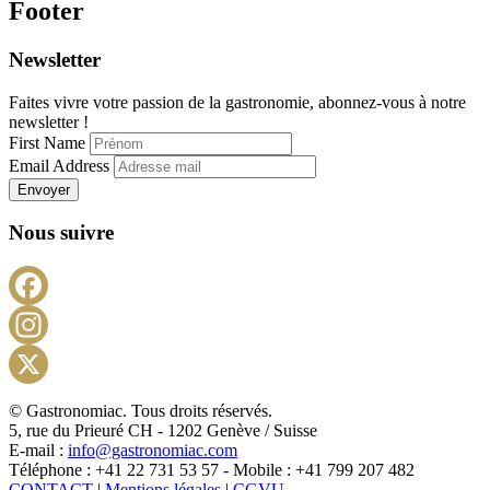
Footer
Newsletter
Faites vivre votre passion de la gastronomie, abonnez-vous à notre
newsletter !
First Name
Email Address
Envoyer
Nous suivre
Facebook
Instagram
X
© Gastronomiac. Tous droits réservés.
5, rue du Prieuré CH - 1202 Genève / Suisse
E-mail :
info@gastronomiac.com
Téléphone : +41 22 731 53 57 - Mobile : +41 799 207 482
CONTACT
|
Mentions légales
|
CGVU