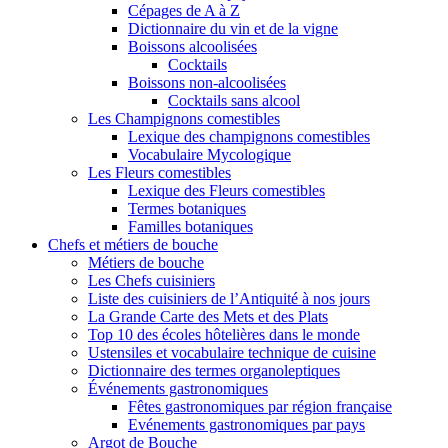
Cépages de A à Z
Dictionnaire du vin et de la vigne
Boissons alcoolisées
Cocktails
Boissons non-alcoolisées
Cocktails sans alcool
Les Champignons comestibles
Lexique des champignons comestibles
Vocabulaire Mycologique
Les Fleurs comestibles
Lexique des Fleurs comestibles
Termes botaniques
Familles botaniques
Chefs et métiers de bouche
Métiers de bouche
Les Chefs cuisiniers
Liste des cuisiniers de l’Antiquité à nos jours
La Grande Carte des Mets et des Plats
Top 10 des écoles hôtelières dans le monde
Ustensiles et vocabulaire technique de cuisine
Dictionnaire des termes organoleptiques
Événements gastronomiques
Fêtes gastronomiques par région française
Evénements gastronomiques par pays
Argot de Bouche