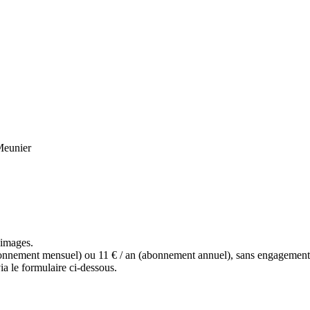
eunier
s images.
(abonnement mensuel) ou 11 € / an (abonnement annuel), sans engagemen
a le formulaire ci-dessous.