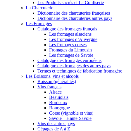
Les Produits sucrés et La Confiserie
La Charcuterie
Dictionnaire des charcuteries françaises
Dictionnaire des charcuteries autres pays
Les Fromages
Catalogue des fromages français
Les fromages alsaciens
Les fromages d’Auvergne
Les fromages corses
Fromages du Limousin
Les fromages de Savoie
Catalogue des fromages européens
Catalogue des fromages des autres pays
Termes et techniques de fabrication fromagère
Les Boissons, vins et alcools
Boisson (généralités)
Vins français
Alsace
Beaujolais
Bordeaux
Bourgogne
Corse (vignoble et vins)
Savoie – Haute-Savoie
Vins des autres pays
Cépages de A à Z