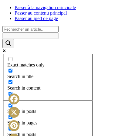
Passer à la navigation principale
Passer au contenu principal
Passer au pied de page
Exact matches only
Search in title
Search in content
Facebook
Search in posts
X
Search in pages
Search in posts
Pinterest