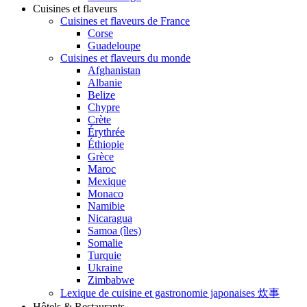
Cuisines et flaveurs
Cuisines et flaveurs de France
Corse
Guadeloupe
Cuisines et flaveurs du monde
Afghanistan
Albanie
Belize
Chypre
Crète
Érythrée
Éthiopie
Grèce
Maroc
Mexique
Monaco
Namibie
Nicaragua
Samoa (îles)
Somalie
Turquie
Ukraine
Zimbabwe
Lexique de cuisine et gastronomie japonaises 炊事
Hôtels & Restaurants