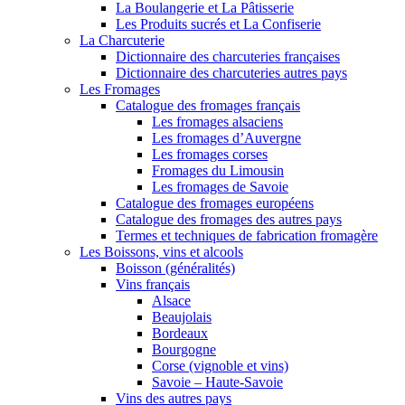
La Boulangerie et La Pâtisserie
Les Produits sucrés et La Confiserie
La Charcuterie
Dictionnaire des charcuteries françaises
Dictionnaire des charcuteries autres pays
Les Fromages
Catalogue des fromages français
Les fromages alsaciens
Les fromages d’Auvergne
Les fromages corses
Fromages du Limousin
Les fromages de Savoie
Catalogue des fromages européens
Catalogue des fromages des autres pays
Termes et techniques de fabrication fromagère
Les Boissons, vins et alcools
Boisson (généralités)
Vins français
Alsace
Beaujolais
Bordeaux
Bourgogne
Corse (vignoble et vins)
Savoie – Haute-Savoie
Vins des autres pays