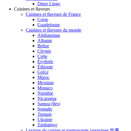
Diner Lingo
Cuisines et flaveurs
Cuisines et flaveurs de France
Corse
Guadeloupe
Cuisines et flaveurs du monde
Afghanistan
Albanie
Belize
Chypre
Crète
Érythrée
Éthiopie
Grèce
Maroc
Mexique
Monaco
Namibie
Nicaragua
Samoa (îles)
Somalie
Turquie
Ukraine
Zimbabwe
Lexique de cuisine et gastronomie japonaises 炊事