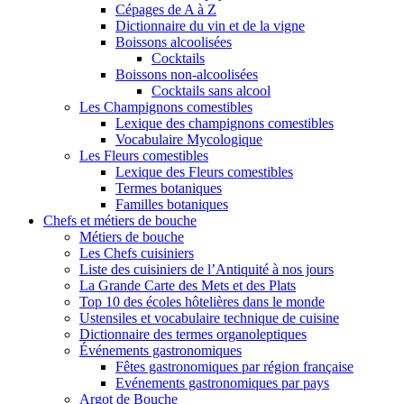
Cépages de A à Z
Dictionnaire du vin et de la vigne
Boissons alcoolisées
Cocktails
Boissons non-alcoolisées
Cocktails sans alcool
Les Champignons comestibles
Lexique des champignons comestibles
Vocabulaire Mycologique
Les Fleurs comestibles
Lexique des Fleurs comestibles
Termes botaniques
Familles botaniques
Chefs et métiers de bouche
Métiers de bouche
Les Chefs cuisiniers
Liste des cuisiniers de l’Antiquité à nos jours
La Grande Carte des Mets et des Plats
Top 10 des écoles hôtelières dans le monde
Ustensiles et vocabulaire technique de cuisine
Dictionnaire des termes organoleptiques
Événements gastronomiques
Fêtes gastronomiques par région française
Evénements gastronomiques par pays
Argot de Bouche