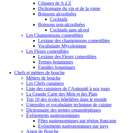
Cépages de A à Z
Dictionnaire du vin et de la vigne
Boissons alcoolisées
Cocktails
Boissons non-alcoolisées
Cocktails sans alcool
Les Champignons comestibles
Lexique des champignons comestibles
Vocabulaire Mycologique
Les Fleurs comestibles
Lexique des Fleurs comestibles
Termes botaniques
Familles botaniques
Chefs et métiers de bouche
Métiers de bouche
Les Chefs cuisiniers
Liste des cuisiniers de l’Antiquité à nos jours
La Grande Carte des Mets et des Plats
Top 10 des écoles hôtelières dans le monde
Ustensiles et vocabulaire technique de cuisine
Dictionnaire des termes organoleptiques
Événements gastronomiques
Fêtes gastronomiques par région française
Evénements gastronomiques par pays
Argot de Bouche