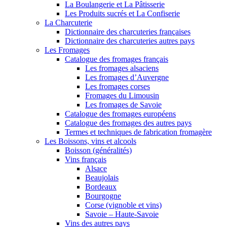
La Boulangerie et La Pâtisserie
Les Produits sucrés et La Confiserie
La Charcuterie
Dictionnaire des charcuteries françaises
Dictionnaire des charcuteries autres pays
Les Fromages
Catalogue des fromages français
Les fromages alsaciens
Les fromages d’Auvergne
Les fromages corses
Fromages du Limousin
Les fromages de Savoie
Catalogue des fromages européens
Catalogue des fromages des autres pays
Termes et techniques de fabrication fromagère
Les Boissons, vins et alcools
Boisson (généralités)
Vins français
Alsace
Beaujolais
Bordeaux
Bourgogne
Corse (vignoble et vins)
Savoie – Haute-Savoie
Vins des autres pays