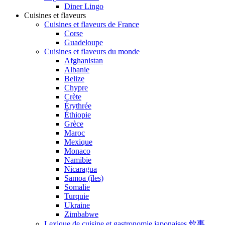
Diner Lingo
Cuisines et flaveurs
Cuisines et flaveurs de France
Corse
Guadeloupe
Cuisines et flaveurs du monde
Afghanistan
Albanie
Belize
Chypre
Crète
Érythrée
Éthiopie
Grèce
Maroc
Mexique
Monaco
Namibie
Nicaragua
Samoa (îles)
Somalie
Turquie
Ukraine
Zimbabwe
Lexique de cuisine et gastronomie japonaises 炊事