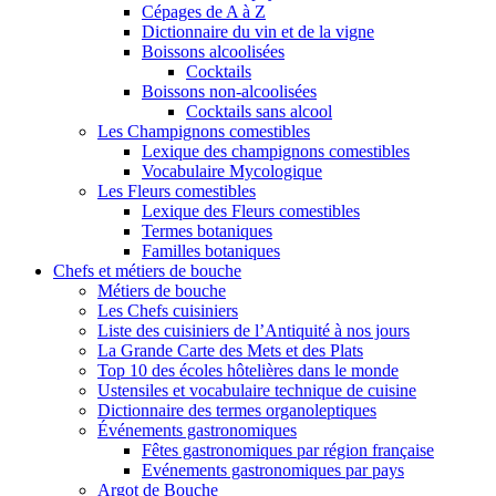
Cépages de A à Z
Dictionnaire du vin et de la vigne
Boissons alcoolisées
Cocktails
Boissons non-alcoolisées
Cocktails sans alcool
Les Champignons comestibles
Lexique des champignons comestibles
Vocabulaire Mycologique
Les Fleurs comestibles
Lexique des Fleurs comestibles
Termes botaniques
Familles botaniques
Chefs et métiers de bouche
Métiers de bouche
Les Chefs cuisiniers
Liste des cuisiniers de l’Antiquité à nos jours
La Grande Carte des Mets et des Plats
Top 10 des écoles hôtelières dans le monde
Ustensiles et vocabulaire technique de cuisine
Dictionnaire des termes organoleptiques
Événements gastronomiques
Fêtes gastronomiques par région française
Evénements gastronomiques par pays
Argot de Bouche