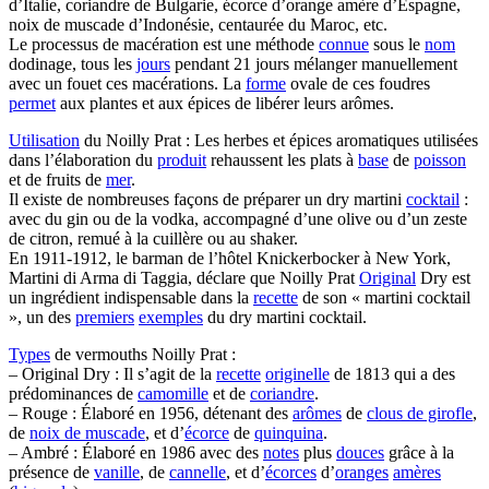
d’Italie, coriandre de Bulgarie, écorce d’orange amère d’Espagne,
noix de muscade d’Indonésie, centaurée du Maroc, etc.
Le processus de macération est une méthode
connue
sous le
nom
dodinage, tous les
jours
pendant 21 jours mélanger manuellement
avec un fouet ces macérations. La
forme
ovale de ces foudres
permet
aux plantes et aux épices de libérer leurs arômes.
Utilisation
du Noilly Prat : Les herbes et épices aromatiques utilisées
dans l’élaboration du
produit
rehaussent les plats à
base
de
poisson
et de fruits de
mer
.
Il existe de nombreuses façons de préparer un dry martini
cocktail
:
avec du gin ou de la vodka, accompagné d’une olive ou d’un zeste
de citron, remué à la cuillère ou au shaker.
En 1911-1912, le barman de l’hôtel Knickerbocker à New York,
Martini di Arma di Taggia, déclare que Noilly Prat
Original
Dry est
un ingrédient indispensable dans la
recette
de son « martini cocktail
», un des
premiers
exemples
du dry martini cocktail.
Types
de vermouths Noilly Prat :
– Original Dry : Il s’agit de la
recette
originelle
de 1813 qui a des
prédominances de
camomille
et de
coriandre
.
– Rouge : Élaboré en 1956, détenant des
arômes
de
clous de girofle
,
de
noix de muscade
, et d’
écorce
de
quinquina
.
– Ambré : Élaboré en 1986 avec des
notes
plus
douces
grâce à la
présence de
vanille
, de
cannelle
, et d’
écorces
d’
oranges
amères