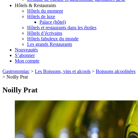
Hôtels & Restaurants
Hôtels du moment
Hôtels de luxe
Palace (hôtel)
Hôtels et restaurants dans les étoiles
Hôtels d’écrivains
Hôtels fabuleux du monde
Les grands Restaurants
Nouveautés
S’abonner
Mon compte
Gastronomiac
>
Les Boissons, vins et alcools
>
Boissons alcoolisées
>
Noilly Prat
Noilly Prat