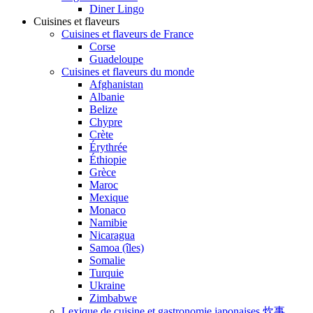
Diner Lingo
Cuisines et flaveurs
Cuisines et flaveurs de France
Corse
Guadeloupe
Cuisines et flaveurs du monde
Afghanistan
Albanie
Belize
Chypre
Crète
Érythrée
Éthiopie
Grèce
Maroc
Mexique
Monaco
Namibie
Nicaragua
Samoa (îles)
Somalie
Turquie
Ukraine
Zimbabwe
Lexique de cuisine et gastronomie japonaises 炊事