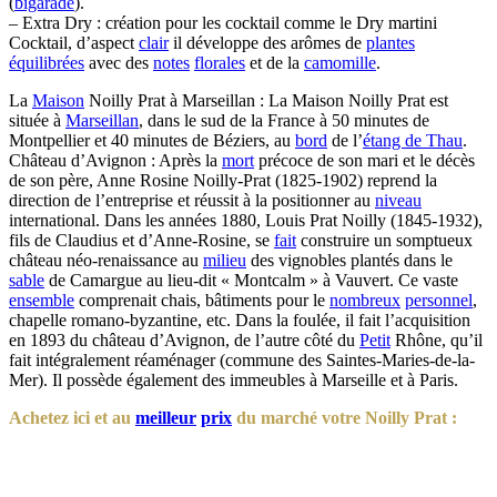
(
bigarade
).
– Extra Dry : création pour les cocktail comme le Dry martini
Cocktail, d’aspect
clair
il développe des arômes de
plantes
équilibrées
avec des
notes
florales
et de la
camomille
.
La
Maison
Noilly Prat à Marseillan : La Maison Noilly Prat est
située à
Marseillan
, dans le sud de la France à 50 minutes de
Montpellier et 40 minutes de Béziers, au
bord
de l’
étang de Thau
.
Château d’Avignon : Après la
mort
précoce de son mari et le décès
de son père, Anne Rosine Noilly-Prat (1825-1902) reprend la
direction de l’entreprise et réussit à la positionner au
niveau
international. Dans les années 1880, Louis Prat Noilly (1845-1932),
fils de Claudius et d’Anne-Rosine, se
fait
construire un somptueux
château néo-renaissance au
milieu
des vignobles plantés dans le
sable
de Camargue au lieu-dit « Montcalm » à Vauvert. Ce vaste
ensemble
comprenait chais, bâtiments pour le
nombreux
personnel
,
chapelle romano-byzantine, etc. Dans la foulée, il fait l’acquisition
en 1893 du château d’Avignon, de l’autre côté du
Petit
Rhône, qu’il
fait intégralement réaménager (commune des Saintes-Maries-de-la-
Mer). Il possède également des immeubles à Marseille et à Paris.
Achetez ici et au
meilleur
prix
du marché votre Noilly Prat :