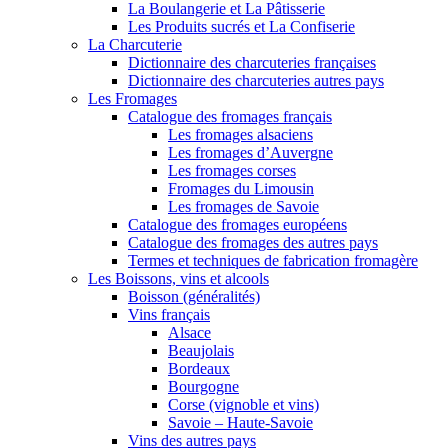
La Boulangerie et La Pâtisserie
Les Produits sucrés et La Confiserie
La Charcuterie
Dictionnaire des charcuteries françaises
Dictionnaire des charcuteries autres pays
Les Fromages
Catalogue des fromages français
Les fromages alsaciens
Les fromages d’Auvergne
Les fromages corses
Fromages du Limousin
Les fromages de Savoie
Catalogue des fromages européens
Catalogue des fromages des autres pays
Termes et techniques de fabrication fromagère
Les Boissons, vins et alcools
Boisson (généralités)
Vins français
Alsace
Beaujolais
Bordeaux
Bourgogne
Corse (vignoble et vins)
Savoie – Haute-Savoie
Vins des autres pays