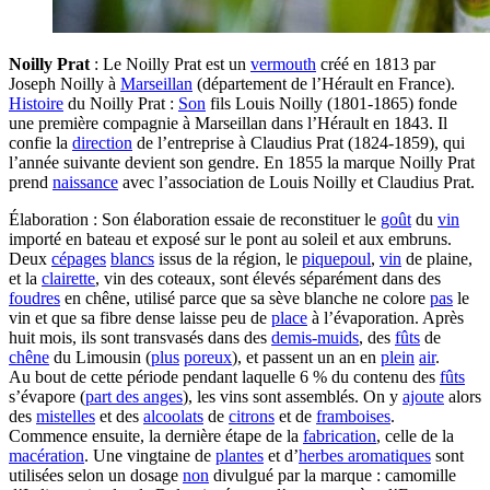
Noilly Prat
: Le Noilly Prat est un
vermouth
créé en 1813 par
Joseph Noilly à
Marseillan
(département de l’Hérault en France).
Histoire
du Noilly Prat :
Son
fils Louis Noilly (1801-1865) fonde
une première compagnie à Marseillan dans l’Hérault en 1843. Il
confie la
direction
de l’entreprise à Claudius Prat (1824-1859), qui
l’année suivante devient son gendre. En 1855 la marque Noilly Prat
prend
naissance
avec l’association de Louis Noilly et Claudius Prat.
Élaboration : Son élaboration essaie de reconstituer le
goût
du
vin
importé en bateau et exposé sur le pont au soleil et aux embruns.
Deux
cépages
blancs
issus de la région, le
piquepoul
,
vin
de plaine,
et la
clairette
, vin des coteaux, sont élevés séparément dans des
foudres
en chêne, utilisé parce que sa sève blanche ne colore
pas
le
vin et que sa fibre dense laisse peu de
place
à l’évaporation. Après
huit mois, ils sont transvasés dans des
demis-muids
, des
fûts
de
chêne
du Limousin (
plus
poreux
), et passent un an en
plein
air
.
Au bout de cette période pendant laquelle 6 % du contenu des
fûts
s’évapore (
part des anges
), les vins sont assemblés. On y
ajoute
alors
des
mistelles
et des
alcoolats
de
citrons
et de
framboises
.
Commence ensuite, la dernière étape de la
fabrication
, celle de la
macération
. Une vingtaine de
plantes
et d’
herbes aromatiques
sont
utilisées selon un dosage
non
divulgué par la marque : camomille