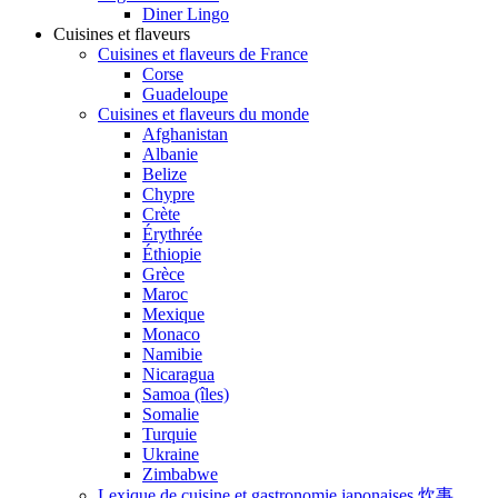
Diner Lingo
Cuisines et flaveurs
Cuisines et flaveurs de France
Corse
Guadeloupe
Cuisines et flaveurs du monde
Afghanistan
Albanie
Belize
Chypre
Crète
Érythrée
Éthiopie
Grèce
Maroc
Mexique
Monaco
Namibie
Nicaragua
Samoa (îles)
Somalie
Turquie
Ukraine
Zimbabwe
Lexique de cuisine et gastronomie japonaises 炊事