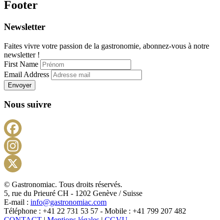
Footer
Newsletter
Faites vivre votre passion de la gastronomie, abonnez-vous à notre
newsletter !
First Name
Email Address
Envoyer
Nous suivre
Facebook
Instagram
X
© Gastronomiac. Tous droits réservés.
5, rue du Prieuré CH - 1202 Genève / Suisse
E-mail :
info@gastronomiac.com
Téléphone : +41 22 731 53 57 - Mobile : +41 799 207 482
CONTACT
|
Mentions légales
|
CGVU