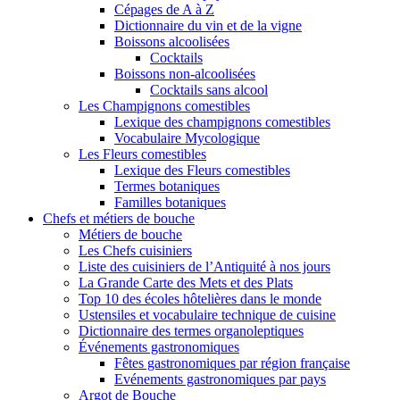
Cépages de A à Z
Dictionnaire du vin et de la vigne
Boissons alcoolisées
Cocktails
Boissons non-alcoolisées
Cocktails sans alcool
Les Champignons comestibles
Lexique des champignons comestibles
Vocabulaire Mycologique
Les Fleurs comestibles
Lexique des Fleurs comestibles
Termes botaniques
Familles botaniques
Chefs et métiers de bouche
Métiers de bouche
Les Chefs cuisiniers
Liste des cuisiniers de l’Antiquité à nos jours
La Grande Carte des Mets et des Plats
Top 10 des écoles hôtelières dans le monde
Ustensiles et vocabulaire technique de cuisine
Dictionnaire des termes organoleptiques
Événements gastronomiques
Fêtes gastronomiques par région française
Evénements gastronomiques par pays
Argot de Bouche