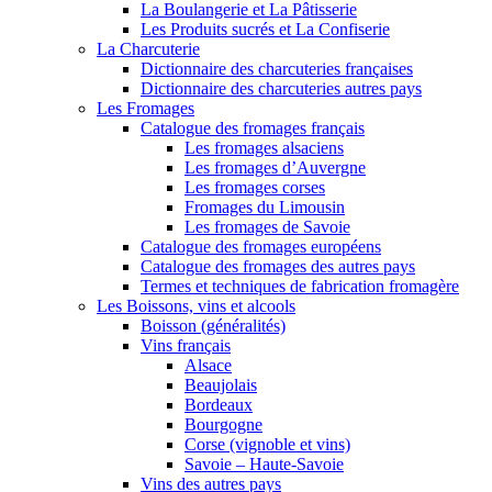
La Boulangerie et La Pâtisserie
Les Produits sucrés et La Confiserie
La Charcuterie
Dictionnaire des charcuteries françaises
Dictionnaire des charcuteries autres pays
Les Fromages
Catalogue des fromages français
Les fromages alsaciens
Les fromages d’Auvergne
Les fromages corses
Fromages du Limousin
Les fromages de Savoie
Catalogue des fromages européens
Catalogue des fromages des autres pays
Termes et techniques de fabrication fromagère
Les Boissons, vins et alcools
Boisson (généralités)
Vins français
Alsace
Beaujolais
Bordeaux
Bourgogne
Corse (vignoble et vins)
Savoie – Haute-Savoie
Vins des autres pays