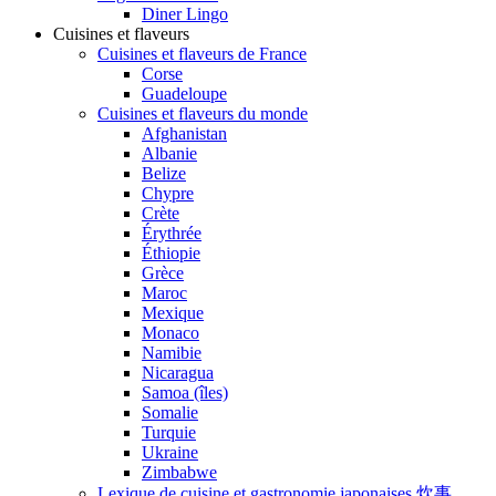
Diner Lingo
Cuisines et flaveurs
Cuisines et flaveurs de France
Corse
Guadeloupe
Cuisines et flaveurs du monde
Afghanistan
Albanie
Belize
Chypre
Crète
Érythrée
Éthiopie
Grèce
Maroc
Mexique
Monaco
Namibie
Nicaragua
Samoa (îles)
Somalie
Turquie
Ukraine
Zimbabwe
Lexique de cuisine et gastronomie japonaises 炊事