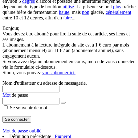
environ 5
degrés
d'alcool et possède une amertume moyenne,
dépendant du type de houblon
utilisé
. La pilsener se boit
plus
fraîche
qu'une bière de fermentation
haute
, mais
non
glacée,
généralement
entre 10 et 12 degrés, afin d'en
faire
...
Bonjour,
Vous devez être abonné pour lire la suite de cet article, ses liens et
ses images.
L'abonnement à la lecture intégrale du site est à 1 € euro par mois
(abonnement mensuel) ou 11 € / an (abonnement annuel), sans
engagement aucun.
Si vous avez déjà un abonnement en cours, merci de vous connecter
via le formulaire ci-dessous.
Sinon, vous pouvez
vous abonner ici.
Nom d'utilisateur ou adresse de messagerie.
Mot
de passe
Se souvenir de moi
Mot de passe oublié
Définition précédente :
Pignerol