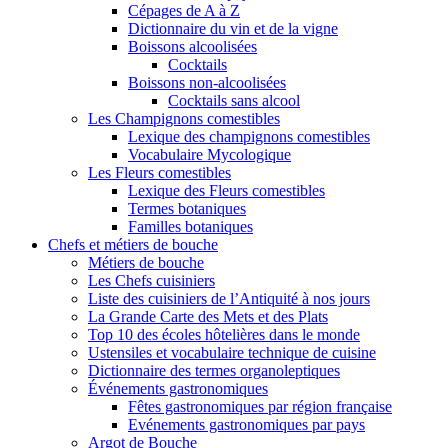
Cépages de A à Z
Dictionnaire du vin et de la vigne
Boissons alcoolisées
Cocktails
Boissons non-alcoolisées
Cocktails sans alcool
Les Champignons comestibles
Lexique des champignons comestibles
Vocabulaire Mycologique
Les Fleurs comestibles
Lexique des Fleurs comestibles
Termes botaniques
Familles botaniques
Chefs et métiers de bouche
Métiers de bouche
Les Chefs cuisiniers
Liste des cuisiniers de l’Antiquité à nos jours
La Grande Carte des Mets et des Plats
Top 10 des écoles hôtelières dans le monde
Ustensiles et vocabulaire technique de cuisine
Dictionnaire des termes organoleptiques
Événements gastronomiques
Fêtes gastronomiques par région française
Evénements gastronomiques par pays
Argot de Bouche