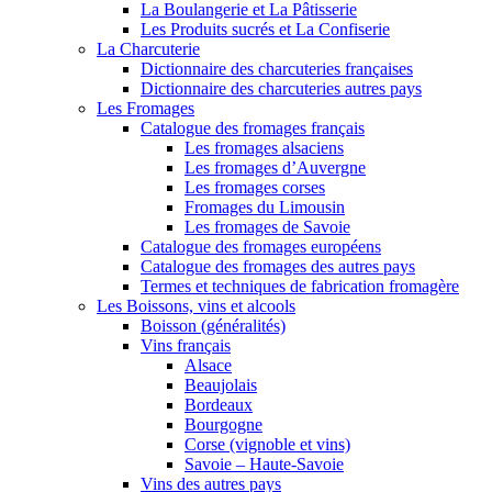
La Boulangerie et La Pâtisserie
Les Produits sucrés et La Confiserie
La Charcuterie
Dictionnaire des charcuteries françaises
Dictionnaire des charcuteries autres pays
Les Fromages
Catalogue des fromages français
Les fromages alsaciens
Les fromages d’Auvergne
Les fromages corses
Fromages du Limousin
Les fromages de Savoie
Catalogue des fromages européens
Catalogue des fromages des autres pays
Termes et techniques de fabrication fromagère
Les Boissons, vins et alcools
Boisson (généralités)
Vins français
Alsace
Beaujolais
Bordeaux
Bourgogne
Corse (vignoble et vins)
Savoie – Haute-Savoie
Vins des autres pays