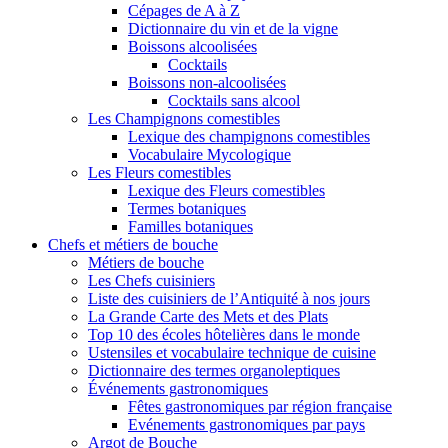
Cépages de A à Z
Dictionnaire du vin et de la vigne
Boissons alcoolisées
Cocktails
Boissons non-alcoolisées
Cocktails sans alcool
Les Champignons comestibles
Lexique des champignons comestibles
Vocabulaire Mycologique
Les Fleurs comestibles
Lexique des Fleurs comestibles
Termes botaniques
Familles botaniques
Chefs et métiers de bouche
Métiers de bouche
Les Chefs cuisiniers
Liste des cuisiniers de l’Antiquité à nos jours
La Grande Carte des Mets et des Plats
Top 10 des écoles hôtelières dans le monde
Ustensiles et vocabulaire technique de cuisine
Dictionnaire des termes organoleptiques
Événements gastronomiques
Fêtes gastronomiques par région française
Evénements gastronomiques par pays
Argot de Bouche