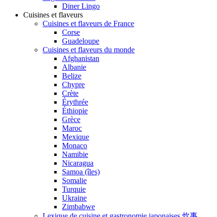
Diner Lingo
Cuisines et flaveurs
Cuisines et flaveurs de France
Corse
Guadeloupe
Cuisines et flaveurs du monde
Afghanistan
Albanie
Belize
Chypre
Crète
Érythrée
Éthiopie
Grèce
Maroc
Mexique
Monaco
Namibie
Nicaragua
Samoa (îles)
Somalie
Turquie
Ukraine
Zimbabwe
Lexique de cuisine et gastronomie japonaises 炊事