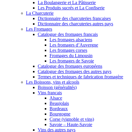
La Boulangerie et La Pâtisserie
Les Produits sucrés et La Confiserie
La Charcuterie
Dictionnaire des charcuteries françaises
Dictionnaire des charcuteries autres pays
Les Fromages
Catalogue des fromages français
Les fromages alsaciens
Les fromages d’Auvergne
Les fromages corses
Fromages du Limousin
Les fromages de Savoie
Catalogue des fromages européens
Catalogue des fromages des autres pays
Termes et techniques de fabrication fromagère
Les Boissons, vins et alcools
Boisson (généralités)
Vins français
Alsace
Beaujolais
Bordeaux
Bourgogne
Corse (vignoble et vins)
Savoie – Haute-Savoie
Vins des autres pays