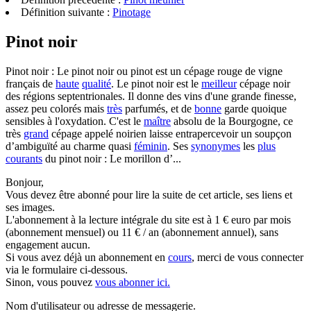
Définition suivante :
Pinotage
Pinot noir
Pinot noir : Le pinot noir ou pinot est un cépage rouge de vigne
français de
haute
qualité
. Le pinot noir est le
meilleur
cépage noir
des régions septentrionales. Il donne des vins d'une grande finesse,
assez peu colorés mais
très
parfumés, et de
bonne
garde quoique
sensibles à l'oxydation. C'est le
maître
absolu de la Bourgogne, ce
très
grand
cépage appelé noirien laisse entrapercevoir un soupçon
d’ambiguïté au charme quasi
féminin
. Ses
synonymes
les
plus
courants
du pinot noir : Le morillon d’...
Bonjour,
Vous devez être abonné pour lire la suite de cet article, ses liens et
ses images.
L'abonnement à la lecture intégrale du site est à 1 € euro par mois
(abonnement mensuel) ou 11 € / an (abonnement annuel), sans
engagement aucun.
Si vous avez déjà un abonnement en
cours
, merci de vous connecter
via le formulaire ci-dessous.
Sinon, vous pouvez
vous abonner ici.
Nom d'utilisateur ou adresse de messagerie.