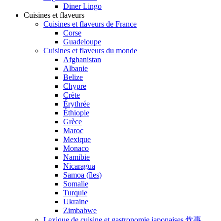
Diner Lingo
Cuisines et flaveurs
Cuisines et flaveurs de France
Corse
Guadeloupe
Cuisines et flaveurs du monde
Afghanistan
Albanie
Belize
Chypre
Crète
Érythrée
Éthiopie
Grèce
Maroc
Mexique
Monaco
Namibie
Nicaragua
Samoa (îles)
Somalie
Turquie
Ukraine
Zimbabwe
Lexique de cuisine et gastronomie japonaises 炊事