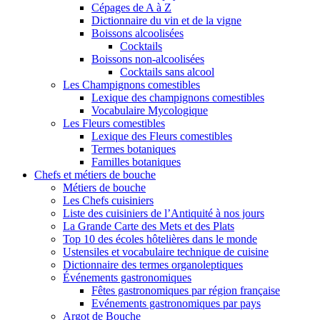
Cépages de A à Z
Dictionnaire du vin et de la vigne
Boissons alcoolisées
Cocktails
Boissons non-alcoolisées
Cocktails sans alcool
Les Champignons comestibles
Lexique des champignons comestibles
Vocabulaire Mycologique
Les Fleurs comestibles
Lexique des Fleurs comestibles
Termes botaniques
Familles botaniques
Chefs et métiers de bouche
Métiers de bouche
Les Chefs cuisiniers
Liste des cuisiniers de l’Antiquité à nos jours
La Grande Carte des Mets et des Plats
Top 10 des écoles hôtelières dans le monde
Ustensiles et vocabulaire technique de cuisine
Dictionnaire des termes organoleptiques
Événements gastronomiques
Fêtes gastronomiques par région française
Evénements gastronomiques par pays
Argot de Bouche