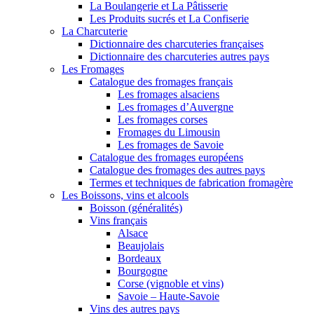
La Boulangerie et La Pâtisserie
Les Produits sucrés et La Confiserie
La Charcuterie
Dictionnaire des charcuteries françaises
Dictionnaire des charcuteries autres pays
Les Fromages
Catalogue des fromages français
Les fromages alsaciens
Les fromages d’Auvergne
Les fromages corses
Fromages du Limousin
Les fromages de Savoie
Catalogue des fromages européens
Catalogue des fromages des autres pays
Termes et techniques de fabrication fromagère
Les Boissons, vins et alcools
Boisson (généralités)
Vins français
Alsace
Beaujolais
Bordeaux
Bourgogne
Corse (vignoble et vins)
Savoie – Haute-Savoie
Vins des autres pays