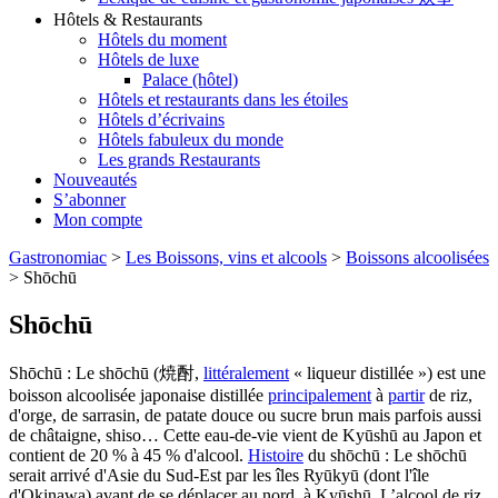
Hôtels & Restaurants
Hôtels du moment
Hôtels de luxe
Palace (hôtel)
Hôtels et restaurants dans les étoiles
Hôtels d’écrivains
Hôtels fabuleux du monde
Les grands Restaurants
Nouveautés
S’abonner
Mon compte
Gastronomiac
>
Les Boissons, vins et alcools
>
Boissons alcoolisées
>
Shōchū
Shōchū
Shōchū : Le shōchū (焼酎,
littéralement
« liqueur distillée ») est une
boisson alcoolisée japonaise distillée
principalement
à
partir
de riz,
d'orge, de sarrasin, de patate douce ou sucre brun mais parfois aussi
de châtaigne, shiso… Cette eau-de-vie vient de Kyūshū au Japon et
contient de 20 % à 45 % d'alcool.
Histoire
du shōchū : Le shōchū
serait arrivé d'Asie du Sud-Est par les îles Ryūkyū (dont l'île
d'Okinawa) avant de se déplacer au nord, à Kyūshū. L’alcool de riz