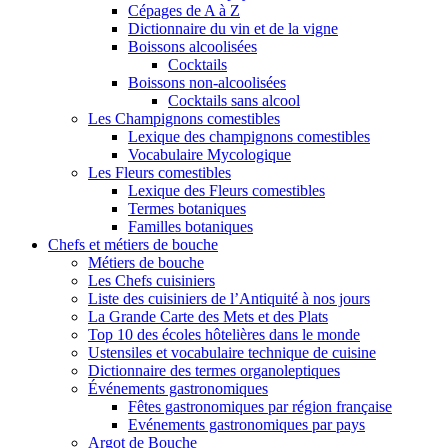
Cépages de A à Z
Dictionnaire du vin et de la vigne
Boissons alcoolisées
Cocktails
Boissons non-alcoolisées
Cocktails sans alcool
Les Champignons comestibles
Lexique des champignons comestibles
Vocabulaire Mycologique
Les Fleurs comestibles
Lexique des Fleurs comestibles
Termes botaniques
Familles botaniques
Chefs et métiers de bouche
Métiers de bouche
Les Chefs cuisiniers
Liste des cuisiniers de l’Antiquité à nos jours
La Grande Carte des Mets et des Plats
Top 10 des écoles hôtelières dans le monde
Ustensiles et vocabulaire technique de cuisine
Dictionnaire des termes organoleptiques
Événements gastronomiques
Fêtes gastronomiques par région française
Evénements gastronomiques par pays
Argot de Bouche