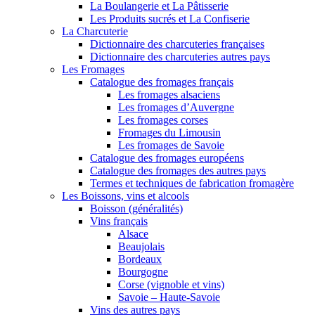
La Boulangerie et La Pâtisserie
Les Produits sucrés et La Confiserie
La Charcuterie
Dictionnaire des charcuteries françaises
Dictionnaire des charcuteries autres pays
Les Fromages
Catalogue des fromages français
Les fromages alsaciens
Les fromages d’Auvergne
Les fromages corses
Fromages du Limousin
Les fromages de Savoie
Catalogue des fromages européens
Catalogue des fromages des autres pays
Termes et techniques de fabrication fromagère
Les Boissons, vins et alcools
Boisson (généralités)
Vins français
Alsace
Beaujolais
Bordeaux
Bourgogne
Corse (vignoble et vins)
Savoie – Haute-Savoie
Vins des autres pays