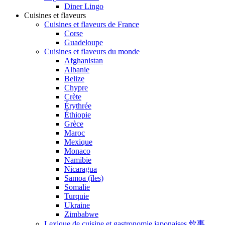
Diner Lingo
Cuisines et flaveurs
Cuisines et flaveurs de France
Corse
Guadeloupe
Cuisines et flaveurs du monde
Afghanistan
Albanie
Belize
Chypre
Crète
Érythrée
Éthiopie
Grèce
Maroc
Mexique
Monaco
Namibie
Nicaragua
Samoa (îles)
Somalie
Turquie
Ukraine
Zimbabwe
Lexique de cuisine et gastronomie japonaises 炊事