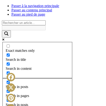
Passer à la navigation principale
Passer au contenu principal
Passer au pied de page
Exact matches only
Search in title
Search in content
Facebook
Search in posts
X
Search in pages
Search in posts
Pinterest