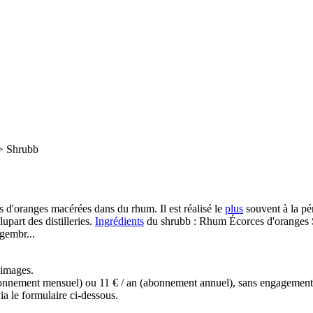
>
Shrubb
 d'oranges macérées dans du rhum. Il est réalisé le
plus
souvent à la pé
upart des distilleries.
Ingrédients
du shrubb : Rhum Écorces d'oranges S
ngembr...
s images.
(abonnement mensuel) ou 11 € / an (abonnement annuel), sans engagemen
a le formulaire ci-dessous.