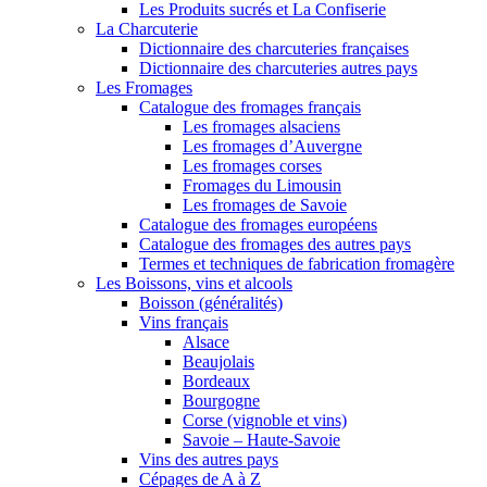
Les Produits sucrés et La Confiserie
La Charcuterie
Dictionnaire des charcuteries françaises
Dictionnaire des charcuteries autres pays
Les Fromages
Catalogue des fromages français
Les fromages alsaciens
Les fromages d’Auvergne
Les fromages corses
Fromages du Limousin
Les fromages de Savoie
Catalogue des fromages européens
Catalogue des fromages des autres pays
Termes et techniques de fabrication fromagère
Les Boissons, vins et alcools
Boisson (généralités)
Vins français
Alsace
Beaujolais
Bordeaux
Bourgogne
Corse (vignoble et vins)
Savoie – Haute-Savoie
Vins des autres pays
Cépages de A à Z