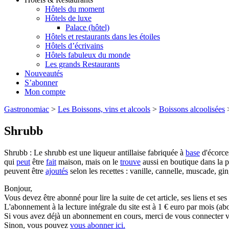
Hôtels du moment
Hôtels de luxe
Palace (hôtel)
Hôtels et restaurants dans les étoiles
Hôtels d’écrivains
Hôtels fabuleux du monde
Les grands Restaurants
Nouveautés
S’abonner
Mon compte
Gastronomiac
>
Les Boissons, vins et alcools
>
Boissons alcoolisées
Shrubb
Shrubb : Le shrubb est une liqueur antillaise fabriquée à
base
d'écorces
qui
peut
être
fait
maison, mais on le
trouve
aussi en boutique dans la pl
peuvent être
ajoutés
selon les recettes : vanille, cannelle, muscade, gi
Bonjour,
Vous devez être abonné pour lire la suite de cet article, ses liens et se
L'abonnement à la lecture intégrale du site est à 1 € euro par mois 
Si vous avez déjà un abonnement en cours, merci de vous connecter vi
Sinon, vous pouvez
vous abonner ici.