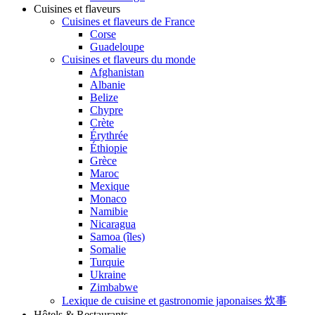
Cuisines et flaveurs
Cuisines et flaveurs de France
Corse
Guadeloupe
Cuisines et flaveurs du monde
Afghanistan
Albanie
Belize
Chypre
Crète
Érythrée
Éthiopie
Grèce
Maroc
Mexique
Monaco
Namibie
Nicaragua
Samoa (îles)
Somalie
Turquie
Ukraine
Zimbabwe
Lexique de cuisine et gastronomie japonaises 炊事
Hôtels & Restaurants