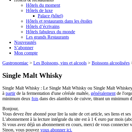
Hôtels du moment
Hôtels de luxe
Palace (hôtel)
Hôtels et restaurants dans les étoiles
Hôtels d’écrivains
Hôtels fabuleux du monde
Les grands Restaurants
Nouveautés
S’abonner
Mon compte
Gastronomiac
>
Les Boissons, vins et alcools
>
Boissons alcoolisées
Single Malt Whisky
Single Malt Whisky : Le Single Malt Whisky ou Single Malt Whiske
à
partir
de la fermentation d'une céréale maltée,
généralement
de l'orge
minimum deux
fois
dans des alambics de cuivre, titrant un minimum d
Bonjour,
Vous devez être abonné pour lire la suite de cet article, ses liens et se
L'abonnement à la lecture intégrale du site est à 1 € euro par mois 
Si vous avez déjà un abonnement en cours, merci de vous connecter vi
Sinon, vous pouvez
vous abonner ici.