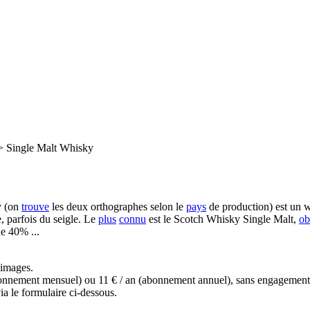
>
Single Malt Whisky
y (on
trouve
les deux orthographes selon le
pays
de production) est un wh
, parfois du seigle. Le
plus
connu
est le Scotch Whisky Single Malt,
ob
e 40% ...
s images.
(abonnement mensuel) ou 11 € / an (abonnement annuel), sans engagemen
a le formulaire ci-dessous.