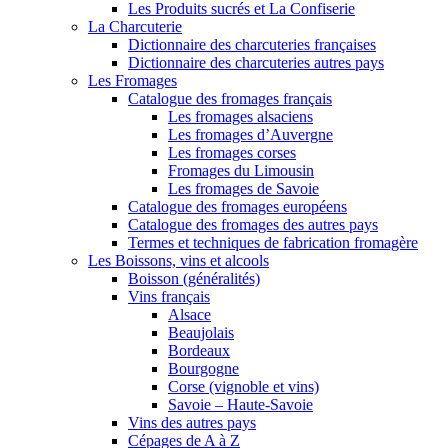
Les Produits sucrés et La Confiserie
La Charcuterie
Dictionnaire des charcuteries françaises
Dictionnaire des charcuteries autres pays
Les Fromages
Catalogue des fromages français
Les fromages alsaciens
Les fromages d’Auvergne
Les fromages corses
Fromages du Limousin
Les fromages de Savoie
Catalogue des fromages européens
Catalogue des fromages des autres pays
Termes et techniques de fabrication fromagère
Les Boissons, vins et alcools
Boisson (généralités)
Vins français
Alsace
Beaujolais
Bordeaux
Bourgogne
Corse (vignoble et vins)
Savoie – Haute-Savoie
Vins des autres pays
Cépages de A à Z