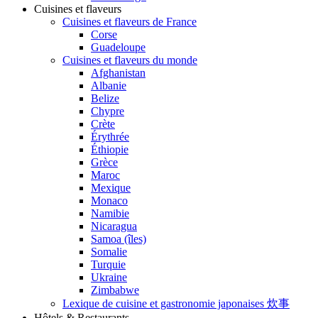
Cuisines et flaveurs
Cuisines et flaveurs de France
Corse
Guadeloupe
Cuisines et flaveurs du monde
Afghanistan
Albanie
Belize
Chypre
Crète
Érythrée
Éthiopie
Grèce
Maroc
Mexique
Monaco
Namibie
Nicaragua
Samoa (îles)
Somalie
Turquie
Ukraine
Zimbabwe
Lexique de cuisine et gastronomie japonaises 炊事
Hôtels & Restaurants