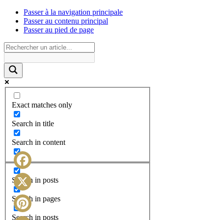
Passer à la navigation principale
Passer au contenu principal
Passer au pied de page
Exact matches only
Search in title
Search in content
Facebook
Search in posts
X
Search in pages
Search in posts
Pinterest