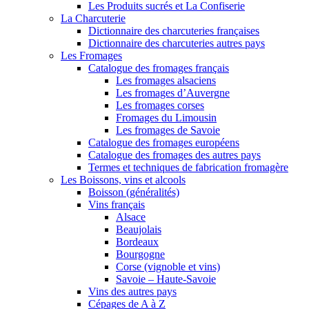
Les Produits sucrés et La Confiserie
La Charcuterie
Dictionnaire des charcuteries françaises
Dictionnaire des charcuteries autres pays
Les Fromages
Catalogue des fromages français
Les fromages alsaciens
Les fromages d’Auvergne
Les fromages corses
Fromages du Limousin
Les fromages de Savoie
Catalogue des fromages européens
Catalogue des fromages des autres pays
Termes et techniques de fabrication fromagère
Les Boissons, vins et alcools
Boisson (généralités)
Vins français
Alsace
Beaujolais
Bordeaux
Bourgogne
Corse (vignoble et vins)
Savoie – Haute-Savoie
Vins des autres pays
Cépages de A à Z