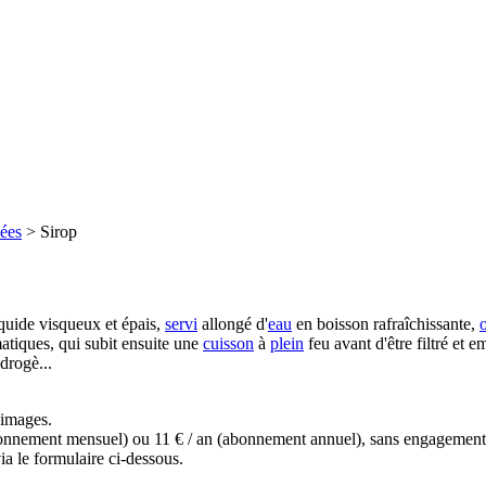
sées
>
Sirop
iquide visqueux et épais,
servi
allongé d'
eau
en boisson rafraîchissante,
matiques, qui subit ensuite une
cuisson
à
plein
feu avant d'être filtré et 
drogè...
s images.
(abonnement mensuel) ou 11 € / an (abonnement annuel), sans engagemen
a le formulaire ci-dessous.