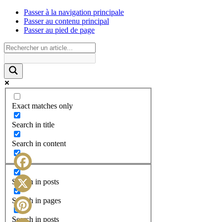
Passer à la navigation principale
Passer au contenu principal
Passer au pied de page
Exact matches only
Search in title
Search in content
Facebook
Search in posts
X
Search in pages
Search in posts
Pinterest