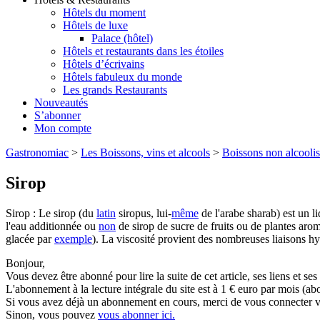
Hôtels du moment
Hôtels de luxe
Palace (hôtel)
Hôtels et restaurants dans les étoiles
Hôtels d’écrivains
Hôtels fabuleux du monde
Les grands Restaurants
Nouveautés
S’abonner
Mon compte
Gastronomiac
>
Les Boissons, vins et alcools
>
Boissons non alcooli
Sirop
Sirop : Le sirop (du
latin
siropus, lui-
même
de l'arabe sharab) est un l
l'eau additionnée ou
non
de sirop de sucre de fruits ou de plantes aro
glacée par
exemple
). La viscosité provient des nombreuses liaisons hy
Bonjour,
Vous devez être abonné pour lire la suite de cet article, ses liens et se
L'abonnement à la lecture intégrale du site est à 1 € euro par mois 
Si vous avez déjà un abonnement en cours, merci de vous connecter vi
Sinon, vous pouvez
vous abonner ici.