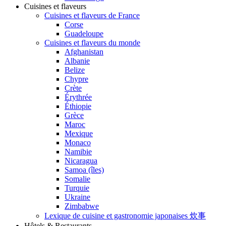
Cuisines et flaveurs
Cuisines et flaveurs de France
Corse
Guadeloupe
Cuisines et flaveurs du monde
Afghanistan
Albanie
Belize
Chypre
Crète
Érythrée
Éthiopie
Grèce
Maroc
Mexique
Monaco
Namibie
Nicaragua
Samoa (îles)
Somalie
Turquie
Ukraine
Zimbabwe
Lexique de cuisine et gastronomie japonaises 炊事
Hôtels & Restaurants