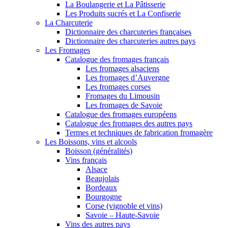
La Boulangerie et La Pâtisserie
Les Produits sucrés et La Confiserie
La Charcuterie
Dictionnaire des charcuteries françaises
Dictionnaire des charcuteries autres pays
Les Fromages
Catalogue des fromages français
Les fromages alsaciens
Les fromages d’Auvergne
Les fromages corses
Fromages du Limousin
Les fromages de Savoie
Catalogue des fromages européens
Catalogue des fromages des autres pays
Termes et techniques de fabrication fromagère
Les Boissons, vins et alcools
Boisson (généralités)
Vins français
Alsace
Beaujolais
Bordeaux
Bourgogne
Corse (vignoble et vins)
Savoie – Haute-Savoie
Vins des autres pays