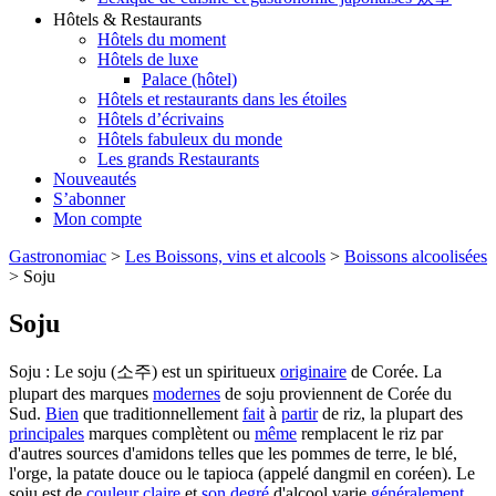
Hôtels & Restaurants
Hôtels du moment
Hôtels de luxe
Palace (hôtel)
Hôtels et restaurants dans les étoiles
Hôtels d’écrivains
Hôtels fabuleux du monde
Les grands Restaurants
Nouveautés
S’abonner
Mon compte
Gastronomiac
>
Les Boissons, vins et alcools
>
Boissons alcoolisées
>
Soju
Soju
Soju : Le soju (소주) est un spiritueux
originaire
de Corée. La
plupart des marques
modernes
de soju proviennent de Corée du
Sud.
Bien
que traditionnellement
fait
à
partir
de riz, la plupart des
principales
marques complètent ou
même
remplacent le riz par
d'autres sources d'amidons telles que les pommes de terre, le blé,
l'orge, la patate douce ou le tapioca (appelé dangmil en coréen). Le
soju est de
couleur
claire
et
son
degré
d'alcool varie
généralement