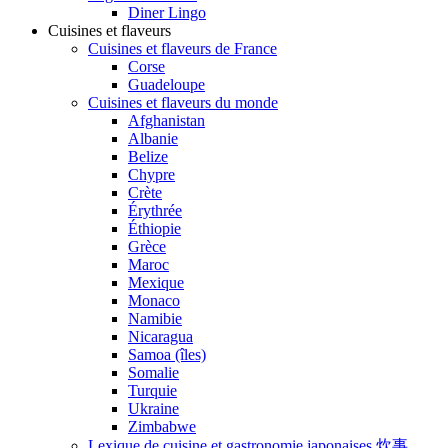
Diner Lingo
Cuisines et flaveurs
Cuisines et flaveurs de France
Corse
Guadeloupe
Cuisines et flaveurs du monde
Afghanistan
Albanie
Belize
Chypre
Crète
Érythrée
Éthiopie
Grèce
Maroc
Mexique
Monaco
Namibie
Nicaragua
Samoa (îles)
Somalie
Turquie
Ukraine
Zimbabwe
Lexique de cuisine et gastronomie japonaises 炊事