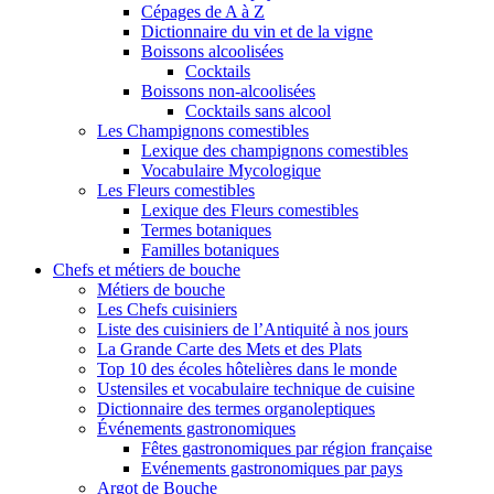
Cépages de A à Z
Dictionnaire du vin et de la vigne
Boissons alcoolisées
Cocktails
Boissons non-alcoolisées
Cocktails sans alcool
Les Champignons comestibles
Lexique des champignons comestibles
Vocabulaire Mycologique
Les Fleurs comestibles
Lexique des Fleurs comestibles
Termes botaniques
Familles botaniques
Chefs et métiers de bouche
Métiers de bouche
Les Chefs cuisiniers
Liste des cuisiniers de l’Antiquité à nos jours
La Grande Carte des Mets et des Plats
Top 10 des écoles hôtelières dans le monde
Ustensiles et vocabulaire technique de cuisine
Dictionnaire des termes organoleptiques
Événements gastronomiques
Fêtes gastronomiques par région française
Evénements gastronomiques par pays
Argot de Bouche