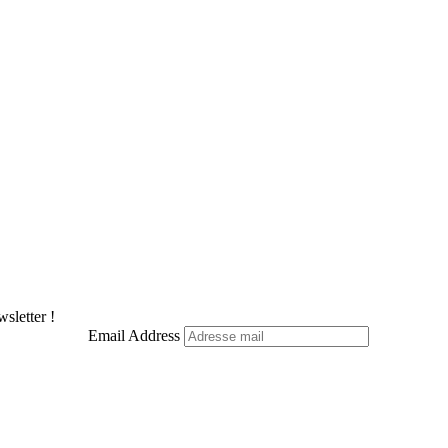
X
Pinterest
LinkedIn
WhatsApp
Telegram
sletter !
Email Address