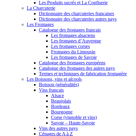
Les Produits sucrés et La Confiserie
La Charcuterie
Dictionnaire des charcuteries françaises
Dictionnaire des charcuteries autres pays
Les Fromages
Catalogue des fromages français
Les fromages alsaciens
Les fromages d’Auvergne
Les fromages corses
Fromages du Limousin
Les fromages de Savoie
Catalogue des fromages européens
Catalogue des fromages des autres pays
Termes et techniques de fabrication fromagère
Les Boissons, vins et alcools
Boisson (généralités)
Vins français
Alsace
Beaujolais
Bordeaux
Bourgogne
Corse (vignoble et vins)
Savoie – Haute-Savoie
Vins des autres pays
Cépages de A à Z