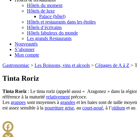
Hôtels du moment
Hôtels de luxe
Palace (hôtel)
Hôtels et restaurants dans les étoiles
Hôtels d’écrivains
Hôtels fabuleux du monde
Les grands Restaurants
Nouveautés
S’abonner
Mon compte
Gastronomiac
>
Les Boissons, vins et alcools
>
Cépages de A à Z
>
T
Tinta Roriz
Tinta Roriz
: Le tinta roriz (appelé aussi « Aragonez » dans la régi
référence à la maturité
relativement
précoce.
Les
grappes
sont moyennes à
grandes
et les baies sont de taille moyen
est assez sensible à la
pourriture grise
, au
court-noué
, à l’
oïdium
et au