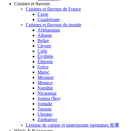
Cuisines et flaveurs
Cuisines et flaveurs de France
Corse
Guadeloupe
Cuisines et flaveurs du monde
Afghanistan
Albanie
Belize
Chypre
Crète
Érythrée
Éthiopie
Grèce
Maroc
Mexique
Monaco
Namibie
Nicaragua
Samoa (îles)
Somalie
Turquie
Ukraine
Zimbabwe
Lexique de cuisine et gastronomie japonaises 炊事
Hôtels & Restaurants