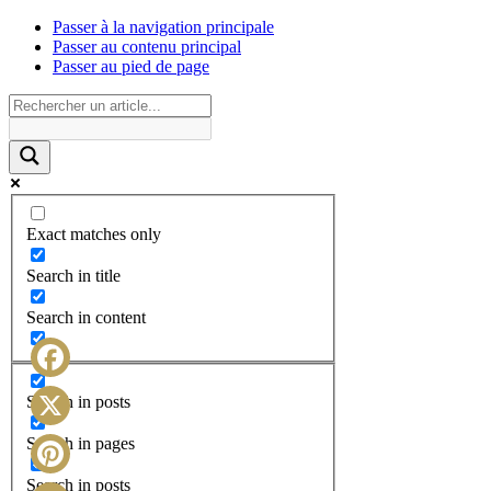
Passer à la navigation principale
Passer au contenu principal
Passer au pied de page
Exact matches only
Search in title
Search in content
Facebook
Search in posts
X
Search in pages
Search in posts
Pinterest