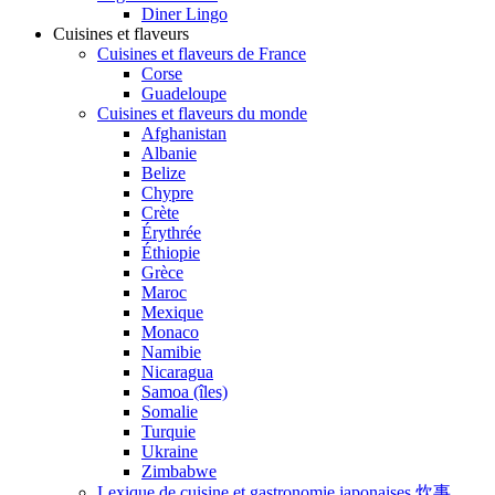
Diner Lingo
Cuisines et flaveurs
Cuisines et flaveurs de France
Corse
Guadeloupe
Cuisines et flaveurs du monde
Afghanistan
Albanie
Belize
Chypre
Crète
Érythrée
Éthiopie
Grèce
Maroc
Mexique
Monaco
Namibie
Nicaragua
Samoa (îles)
Somalie
Turquie
Ukraine
Zimbabwe
Lexique de cuisine et gastronomie japonaises 炊事