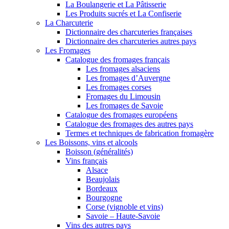
La Boulangerie et La Pâtisserie
Les Produits sucrés et La Confiserie
La Charcuterie
Dictionnaire des charcuteries françaises
Dictionnaire des charcuteries autres pays
Les Fromages
Catalogue des fromages français
Les fromages alsaciens
Les fromages d’Auvergne
Les fromages corses
Fromages du Limousin
Les fromages de Savoie
Catalogue des fromages européens
Catalogue des fromages des autres pays
Termes et techniques de fabrication fromagère
Les Boissons, vins et alcools
Boisson (généralités)
Vins français
Alsace
Beaujolais
Bordeaux
Bourgogne
Corse (vignoble et vins)
Savoie – Haute-Savoie
Vins des autres pays