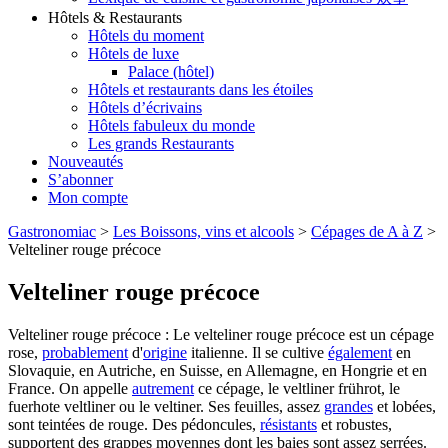
Hôtels & Restaurants
Hôtels du moment
Hôtels de luxe
Palace (hôtel)
Hôtels et restaurants dans les étoiles
Hôtels d’écrivains
Hôtels fabuleux du monde
Les grands Restaurants
Nouveautés
S’abonner
Mon compte
Gastronomiac
>
Les Boissons, vins et alcools
>
Cépages de A à Z
>
Velteliner rouge précoce
Velteliner rouge précoce
Velteliner rouge précoce : Le velteliner rouge précoce est un cépage
rose,
probablement
d'
origine
italienne. Il se cultive
également
en
Slovaquie, en Autriche, en Suisse, en Allemagne, en Hongrie et en
France. On appelle
autrement
ce cépage, le veltliner frührot, le
fuerhote veltliner ou le veltiner. Ses feuilles, assez
grandes
et lobées,
sont teintées de rouge. Des pédoncules,
résistants
et robustes,
supportent des grappes moyennes dont les baies sont assez serrées.