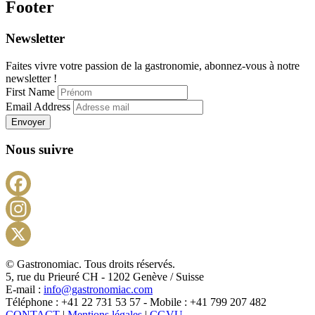
Footer
Newsletter
Faites vivre votre passion de la gastronomie, abonnez-vous à notre
newsletter !
First Name
Email Address
Envoyer
Nous suivre
Facebook
Instagram
X
© Gastronomiac. Tous droits réservés.
5, rue du Prieuré CH - 1202 Genève / Suisse
E-mail :
info@gastronomiac.com
Téléphone : +41 22 731 53 57 - Mobile : +41 799 207 482
CONTACT
|
Mentions légales
|
CGVU