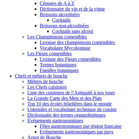
Cépages de A à Z
Dictionnaire du vin et de la vigne
Boissons alcoolisées
Cocktails
Boissons non-alcoolisées
Cocktails sans alcool
Les Champignons comestibles
Lexique des champignons comestibles
Vocabulaire Mycologique
Les Fleurs comestibles
Lexique des Fleurs comestibles
Termes botaniques
Familles botaniques
Chefs et métiers de bouche
Métiers de bouche
Les Chefs cuisiniers
Liste des cuisiniers de l’Antiquité à nos jours
La Grande Carte des Mets et des Plats
Top 10 des écoles hôtelières dans le monde
Ustensiles et vocabulaire technique de cuisine
Dictionnaire des termes organoleptiques
Événements gastronomiques
Fêtes gastronomiques par région française
Evénements gastronomiques par pays
Argot de Bouche