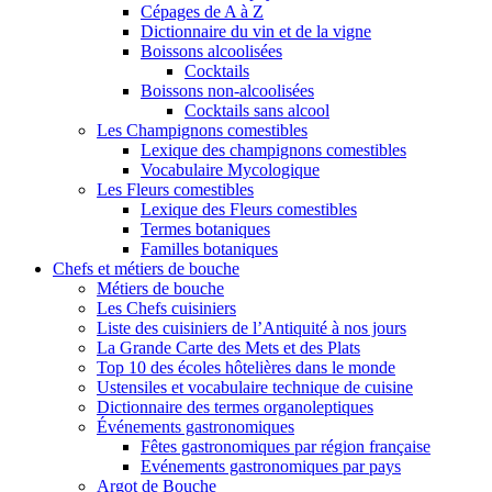
Cépages de A à Z
Dictionnaire du vin et de la vigne
Boissons alcoolisées
Cocktails
Boissons non-alcoolisées
Cocktails sans alcool
Les Champignons comestibles
Lexique des champignons comestibles
Vocabulaire Mycologique
Les Fleurs comestibles
Lexique des Fleurs comestibles
Termes botaniques
Familles botaniques
Chefs et métiers de bouche
Métiers de bouche
Les Chefs cuisiniers
Liste des cuisiniers de l’Antiquité à nos jours
La Grande Carte des Mets et des Plats
Top 10 des écoles hôtelières dans le monde
Ustensiles et vocabulaire technique de cuisine
Dictionnaire des termes organoleptiques
Événements gastronomiques
Fêtes gastronomiques par région française
Evénements gastronomiques par pays
Argot de Bouche