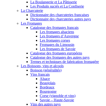
La Boulangerie et La Pâtisserie
Les Produits sucrés et La Confiserie
La Charcuterie
Dictionnaire des charcuteries françaises
Dictionnaire des charcuteries autres pays
Les Fromages
Catalogue des fromages français
Les fromages alsaciens
Les fromages d’Auvergne
Les fromages corses
Fromages du Limousin
Les fromages de Savoie
Catalogue des fromages européens
Catalogue des fromages des autres pays
Termes et techniques de fabrication fromagère
Les Boissons, vins et alcools
Boisson (généralités)
Vins français
Alsace
Beaujolais
Bordeaux
Bourgogne
Corse (vignoble et vins)
Savoie – Haute-Savoie
Vins des autres pays