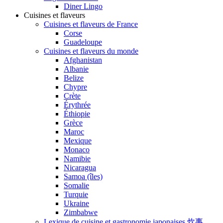
Diner Lingo
Cuisines et flaveurs
Cuisines et flaveurs de France
Corse
Guadeloupe
Cuisines et flaveurs du monde
Afghanistan
Albanie
Belize
Chypre
Crète
Érythrée
Éthiopie
Grèce
Maroc
Mexique
Monaco
Namibie
Nicaragua
Samoa (îles)
Somalie
Turquie
Ukraine
Zimbabwe
Lexique de cuisine et gastronomie japonaises 炊事