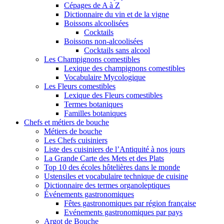
Cépages de A à Z
Dictionnaire du vin et de la vigne
Boissons alcoolisées
Cocktails
Boissons non-alcoolisées
Cocktails sans alcool
Les Champignons comestibles
Lexique des champignons comestibles
Vocabulaire Mycologique
Les Fleurs comestibles
Lexique des Fleurs comestibles
Termes botaniques
Familles botaniques
Chefs et métiers de bouche
Métiers de bouche
Les Chefs cuisiniers
Liste des cuisiniers de l’Antiquité à nos jours
La Grande Carte des Mets et des Plats
Top 10 des écoles hôtelières dans le monde
Ustensiles et vocabulaire technique de cuisine
Dictionnaire des termes organoleptiques
Événements gastronomiques
Fêtes gastronomiques par région française
Evénements gastronomiques par pays
Argot de Bouche