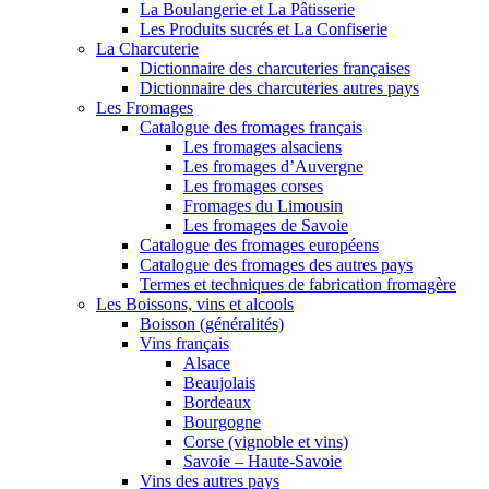
La Boulangerie et La Pâtisserie
Les Produits sucrés et La Confiserie
La Charcuterie
Dictionnaire des charcuteries françaises
Dictionnaire des charcuteries autres pays
Les Fromages
Catalogue des fromages français
Les fromages alsaciens
Les fromages d’Auvergne
Les fromages corses
Fromages du Limousin
Les fromages de Savoie
Catalogue des fromages européens
Catalogue des fromages des autres pays
Termes et techniques de fabrication fromagère
Les Boissons, vins et alcools
Boisson (généralités)
Vins français
Alsace
Beaujolais
Bordeaux
Bourgogne
Corse (vignoble et vins)
Savoie – Haute-Savoie
Vins des autres pays