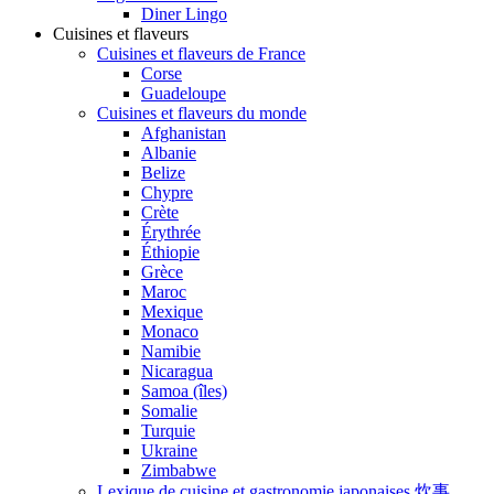
Diner Lingo
Cuisines et flaveurs
Cuisines et flaveurs de France
Corse
Guadeloupe
Cuisines et flaveurs du monde
Afghanistan
Albanie
Belize
Chypre
Crète
Érythrée
Éthiopie
Grèce
Maroc
Mexique
Monaco
Namibie
Nicaragua
Samoa (îles)
Somalie
Turquie
Ukraine
Zimbabwe
Lexique de cuisine et gastronomie japonaises 炊事