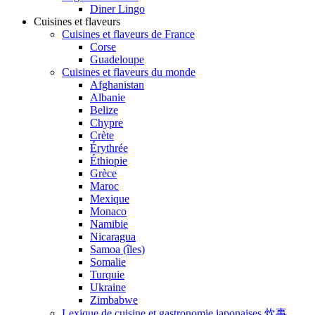
Diner Lingo
Cuisines et flaveurs
Cuisines et flaveurs de France
Corse
Guadeloupe
Cuisines et flaveurs du monde
Afghanistan
Albanie
Belize
Chypre
Crète
Érythrée
Éthiopie
Grèce
Maroc
Mexique
Monaco
Namibie
Nicaragua
Samoa (îles)
Somalie
Turquie
Ukraine
Zimbabwe
Lexique de cuisine et gastronomie japonaises 炊事