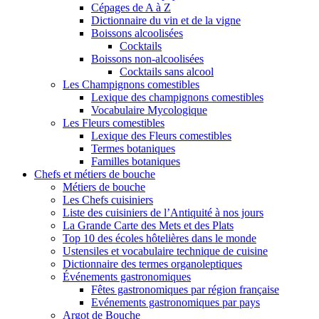
Cépages de A à Z
Dictionnaire du vin et de la vigne
Boissons alcoolisées
Cocktails
Boissons non-alcoolisées
Cocktails sans alcool
Les Champignons comestibles
Lexique des champignons comestibles
Vocabulaire Mycologique
Les Fleurs comestibles
Lexique des Fleurs comestibles
Termes botaniques
Familles botaniques
Chefs et métiers de bouche
Métiers de bouche
Les Chefs cuisiniers
Liste des cuisiniers de l’Antiquité à nos jours
La Grande Carte des Mets et des Plats
Top 10 des écoles hôtelières dans le monde
Ustensiles et vocabulaire technique de cuisine
Dictionnaire des termes organoleptiques
Événements gastronomiques
Fêtes gastronomiques par région française
Evénements gastronomiques par pays
Argot de Bouche