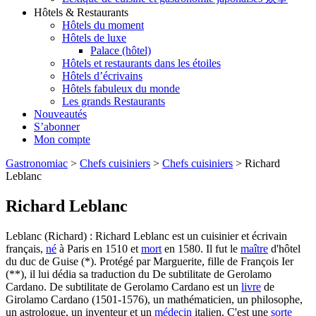
Hôtels & Restaurants
Hôtels du moment
Hôtels de luxe
Palace (hôtel)
Hôtels et restaurants dans les étoiles
Hôtels d’écrivains
Hôtels fabuleux du monde
Les grands Restaurants
Nouveautés
S’abonner
Mon compte
Gastronomiac
>
Chefs cuisiniers
>
Chefs cuisiniers
>
Richard
Leblanc
Richard Leblanc
Leblanc (Richard) : Richard Leblanc est un cuisinier et écrivain
français,
né
à Paris en 1510 et
mort
en 1580. Il fut le
maître
d'hôtel
du duc de Guise (*). Protégé par Marguerite, fille de François Ier
(**), il lui dédia sa traduction du De subtilitate de Gerolamo
Cardano. De subtilitate de Gerolamo Cardano est un
livre
de
Girolamo Cardano (1501-1576), un mathématicien, un philosophe,
un astrologue, un inventeur et un
médecin
italien. C'est une
sorte