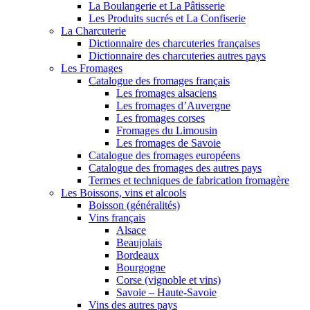
La Boulangerie et La Pâtisserie
Les Produits sucrés et La Confiserie
La Charcuterie
Dictionnaire des charcuteries françaises
Dictionnaire des charcuteries autres pays
Les Fromages
Catalogue des fromages français
Les fromages alsaciens
Les fromages d’Auvergne
Les fromages corses
Fromages du Limousin
Les fromages de Savoie
Catalogue des fromages européens
Catalogue des fromages des autres pays
Termes et techniques de fabrication fromagère
Les Boissons, vins et alcools
Boisson (généralités)
Vins français
Alsace
Beaujolais
Bordeaux
Bourgogne
Corse (vignoble et vins)
Savoie – Haute-Savoie
Vins des autres pays