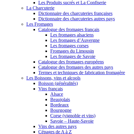
Les Produits sucrés et La Confiserie
La Charcuterie
Dictionnaire des charcuteries françaises
Dictionnaire des charcuteries autres pays
Les Fromages
Catalogue des fromages français
Les fromages alsaciens
Les fromages d’Auvergne
Les fromages corses
Fromages du Limousin
Les fromages de Savoie
Catalogue des fromages européens
Catalogue des fromages des autres pays
Termes et techniques de fabrication fromagère
Les Boissons, vins et alcools
Boisson (généralités)
Vins français
Alsace
Beaujolais
Bordeaux
Bourgogne
Corse (vignoble et vins)
Savoie – Haute-Savoie
Vins des autres pays
Cépages de A à Z