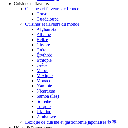
Cuisines et flaveurs
Cuisines et flaveurs de France
Corse
Guadeloupe
Cuisines et flaveurs du monde
Afghanistan
Albanie
Belize
Chypre
Crète
Érythrée
Éthiopie
Grèce
Maroc
Mexique
Monaco
Namibie
Nicaragua
Samoa (îles)
Somalie
Turquie
Ukraine
Zimbabwe
Lexique de cuisine et gastronomie japonaises 炊事
Hôtels & Restaurants