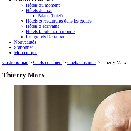
Hôtels du moment
Hôtels de luxe
Palace (hôtel)
Hôtels et restaurants dans les étoiles
Hôtels d’écrivains
Hôtels fabuleux du monde
Les grands Restaurants
Nouveautés
S’abonner
Mon compte
Gastronomiac
>
Chefs cuisiniers
>
Chefs cuisiniers
>
Thierry Marx
Thierry Marx