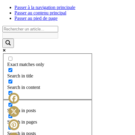
Passer à la navigation principale
Passer au contenu principal
Passer au pied de page
Exact matches only
Search in title
Search in content
Facebook
Search in posts
X
Search in pages
Search in posts
Pinterest