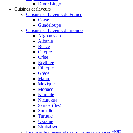
Diner Lingo
Cuisines et flaveurs
Cuisines et flaveurs de France
Corse
Guadeloupe
Cuisines et flaveurs du monde
Afghanistan
Albanie
Belize
Chypre
Crète
Érythrée
Éthiopie
Grèce
Maroc
Mexique
Monaco
Namibie
Nicaragua
Samoa (îles)
Somalie
Turquie
Ukraine
Zimbabwe
Lexique de cuisine et gastronomie japonaises 炊事