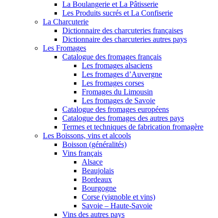
La Boulangerie et La Pâtisserie
Les Produits sucrés et La Confiserie
La Charcuterie
Dictionnaire des charcuteries françaises
Dictionnaire des charcuteries autres pays
Les Fromages
Catalogue des fromages français
Les fromages alsaciens
Les fromages d’Auvergne
Les fromages corses
Fromages du Limousin
Les fromages de Savoie
Catalogue des fromages européens
Catalogue des fromages des autres pays
Termes et techniques de fabrication fromagère
Les Boissons, vins et alcools
Boisson (généralités)
Vins français
Alsace
Beaujolais
Bordeaux
Bourgogne
Corse (vignoble et vins)
Savoie – Haute-Savoie
Vins des autres pays