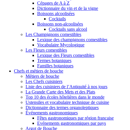
Cépages de A à Z
Dictionnaire du vin et de la vigne
Boissons alcoolisées
Cocktails
Boissons non-alcoolisées
Cocktails sans alcool
Les Champignons comestibles
Lexique des champignons comestibles
Vocabulaire Mycologique
Les Fleurs comestibles
Lexique des Fleurs comestibles
Termes botaniques
Familles botaniques
Chefs et métiers de bouche
Métiers de bouche
Les Chefs cuisiniers
Liste des cuisiniers de l’Antiquité à nos jours
La Grande Carte des Mets et des Plats
Top 10 des écoles hôtelières dans le monde
Ustensiles et vocabulaire technique de cuisine
Dictionnaire des termes organoleptiques
Événements gastronomiques
Fêtes gastronomiques par région française
Evénements gastronomiques par pays
Argot de Bouche