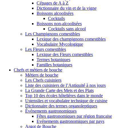
Cépages de A à Z
Dictionnaire du vin et de la vigne
Boissons alcoolisées
Cocktails
Boissons non-alcoolisées
Cocktails sans alcool
Les Champignons comestibles
Lexique des champignons comestibles
Vocabulaire Mycologique
Les Fleurs comestibles
Lexique des Fleurs comestibles
Termes botaniques
Familles botaniques
Chefs et métiers de bouche
Métiers de bouche
Les Chefs cuisiniers
Liste des cuisiniers de l’Antiquité à nos jours
La Grande Carte des Mets et des Plats
Top 10 des écoles hôtelières dans le monde
Ustensiles et vocabulaire technique de cuisine
Dictionnaire des termes organoleptiques
Événements gastronomiques
Fêtes gastronomiques par région française
Evénements gastronomiques par pays
Argot de Bouche