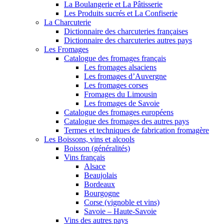
La Boulangerie et La Pâtisserie
Les Produits sucrés et La Confiserie
La Charcuterie
Dictionnaire des charcuteries françaises
Dictionnaire des charcuteries autres pays
Les Fromages
Catalogue des fromages français
Les fromages alsaciens
Les fromages d’Auvergne
Les fromages corses
Fromages du Limousin
Les fromages de Savoie
Catalogue des fromages européens
Catalogue des fromages des autres pays
Termes et techniques de fabrication fromagère
Les Boissons, vins et alcools
Boisson (généralités)
Vins français
Alsace
Beaujolais
Bordeaux
Bourgogne
Corse (vignoble et vins)
Savoie – Haute-Savoie
Vins des autres pays