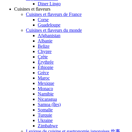
Diner Lingo
Cuisines et flaveurs
Cuisines et flaveurs de France
Corse
Guadeloupe
Cuisines et flaveurs du monde
Afghanistan
Albanie
Belize
Chypre
Crète
Érythrée
Éthiopie
Grèce
Maroc
Mexique
Monaco
Namibie
Nicaragua
Samoa (îles)
Somalie
Turquie
Ukraine
Zimbabwe
Lexique de cuisine et gastronomie japonaises 炊事