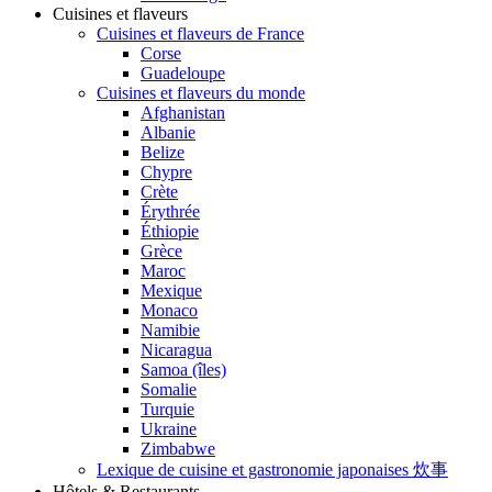
Cuisines et flaveurs
Cuisines et flaveurs de France
Corse
Guadeloupe
Cuisines et flaveurs du monde
Afghanistan
Albanie
Belize
Chypre
Crète
Érythrée
Éthiopie
Grèce
Maroc
Mexique
Monaco
Namibie
Nicaragua
Samoa (îles)
Somalie
Turquie
Ukraine
Zimbabwe
Lexique de cuisine et gastronomie japonaises 炊事
Hôtels & Restaurants