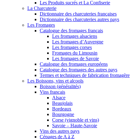
Les Produits sucrés et La Confiserie
La Charcuterie
Dictionnaire des charcuteries françaises
Dictionnaire des charcuteries autres pays
Les Fromages
Catalogue des fromages français
Les fromages alsaciens
Les fromages d’Auvergne
Les fromages corses
Fromages du Limousin
Les fromages de Savoie
Catalogue des fromages européens
Catalogue des fromages des autres pays
Termes et techniques de fabrication fromagère
Les Boissons, vins et alcools
Boisson (généralités)
Vins français
Alsace
Beaujolais
Bordeaux
Bourgogne
Corse (vignoble et vins)
Savoie – Haute-Savoie
Vins des autres pays
Cépages de A à Z