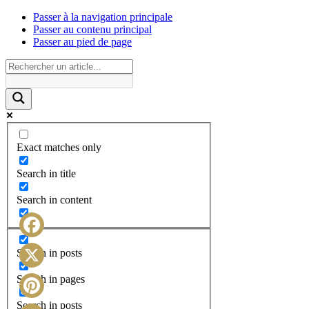
Passer à la navigation principale
Passer au contenu principal
Passer au pied de page
Exact matches only
Search in title
Search in content
Facebook
Search in posts
X
Search in pages
Search in posts
Pinterest