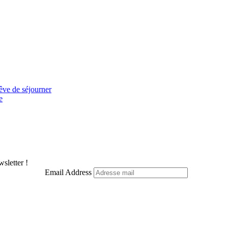
êve de séjourner
e
sletter !
Email Address