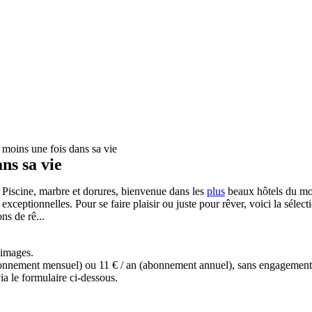
u moins une fois dans sa vie
ans sa vie
 Piscine, marbre et dorures, bienvenue dans les
plus
beaux hôtels du mo
exceptionnelles. Pour se faire plaisir ou juste pour rêver, voici la sél
ns de rê...
s images.
(abonnement mensuel) ou 11 € / an (abonnement annuel), sans engagemen
a le formulaire ci-dessous.