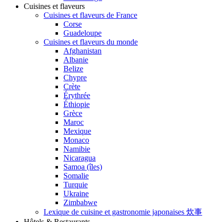
Cuisines et flaveurs
Cuisines et flaveurs de France
Corse
Guadeloupe
Cuisines et flaveurs du monde
Afghanistan
Albanie
Belize
Chypre
Crète
Érythrée
Éthiopie
Grèce
Maroc
Mexique
Monaco
Namibie
Nicaragua
Samoa (îles)
Somalie
Turquie
Ukraine
Zimbabwe
Lexique de cuisine et gastronomie japonaises 炊事
Hôtels & Restaurants