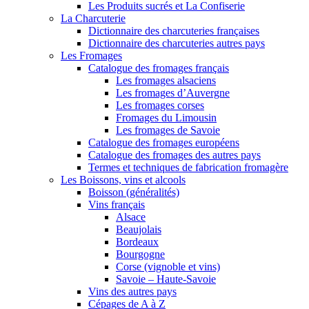
Les Produits sucrés et La Confiserie
La Charcuterie
Dictionnaire des charcuteries françaises
Dictionnaire des charcuteries autres pays
Les Fromages
Catalogue des fromages français
Les fromages alsaciens
Les fromages d’Auvergne
Les fromages corses
Fromages du Limousin
Les fromages de Savoie
Catalogue des fromages européens
Catalogue des fromages des autres pays
Termes et techniques de fabrication fromagère
Les Boissons, vins et alcools
Boisson (généralités)
Vins français
Alsace
Beaujolais
Bordeaux
Bourgogne
Corse (vignoble et vins)
Savoie – Haute-Savoie
Vins des autres pays
Cépages de A à Z