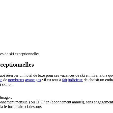
es de ski exceptionnelles
xceptionnelles
uoi réserver un hôtel de luxe pour ses vacances de ski en hiver alors qu
te
de
nombreux
avantages
: il est tout à
fait
judicieux
de choisir un endr
ski, o...
s images.
(abonnement mensuel) ou 11 € / an (abonnement annuel), sans engagemen
a le formulaire ci-dessous.