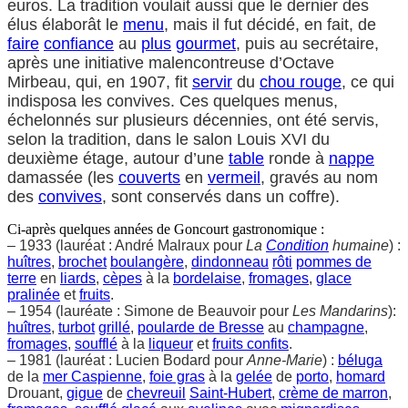
euros. La tradition voulait aussi que le dernier des
élus élaborât le
menu
, mais il fut décidé, en fait, de
faire
confiance
au
plus
gourmet
, puis au secrétaire,
après une initiative malencontreuse d’Octave
Mirbeau, qui, en 1907, fit
servir
du
chou rouge
, ce qui
indisposa les convives. Ces quelques menus,
échelonnés sur plusieurs décennies, ont été servis,
selon la tradition, dans le salon Louis XVI du
deuxième étage, autour d’une
table
ronde à
nappe
damassée (les
couverts
en
vermeil
, gravés au nom
des
convives
, sont conservés dans un coffre).
Ci-après quelques années de Goncourt gastronomique :
– 1933 (lauréat : André Malraux pour
La
Condition
humaine
) :
huîtres
,
brochet
boulangère
,
dindonneau
rôti
pommes de
terre
en
liards
,
cèpes
à la
bordelaise
,
fromages
,
glace
pralinée
et
fruits
.
– 1954 (lauréate : Simone de Beauvoir pour
Les Mandarins
):
huîtres
,
turbot
grillé
,
poularde de Bresse
au
champagne
,
fromages
,
soufflé
à la
liqueur
et
fruits confits
.
– 1981 (lauréat : Lucien Bodard pour
Anne-Marie
) :
béluga
de la
mer Caspienne
,
foie gras
à la
gelée
de
porto
,
homard
Drouant,
gigue
de
chevreuil
Saint-Hubert
,
crème de marron
,