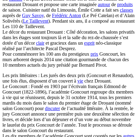
restaurant Drouant et propose une carte imaginée
autour
de
produits
de saison. Cuisinier natif du Limousin, Émile Cotte a fait ses
classes
auprès de
Guy Savoy
, de
Frédéric Anton
(Le Pré Catelan) et d’Alain
Solivérès (
Le Taillevent
). Pendant six ans, il a composé au restaurant
Les 110 de Taillevent.
Le décor du restaurant Drouant : Côté décoration, les salons privatifs
dans les étages sont toujours là et la salle du rez-de-chaussée s’est
dotée d’un décor
clair
et gracieux dans un
esprit
néo-classique
réalisé par l’architecte Pascal Desprez.
Pour commémorer les 100 ans du prestigieux
prix
Goncourt, les
murs arborent depuis 2014 une citation gourmande de chacun des
10 membres actuels du jury présidé par Bernard Pivot.
Les prix littéraires : Les jurés des deux prix (Goncourt et Renaudot),
une fois élus, disposent d’un couvert à
vie
chez Drouant.
Le Goncourt : Fondé en 1903 par l’écrivain français Edmond de
Goncourt (1822-1896), l’académie Goncourt regroupe dix membres
à vie qui se réunissent, depuis le 31 octobre 1914, tous les premiers
mardis du mois dans le salon du premier étage de Drouant (nommé
salon Goncourt) pour
discuter
de l’actualité littéraire. À la rentrée, le
jury Goncourt annonce une première puis une deuxième sélection de
livres, et décide lors d’un déjeuner et d’un vote au début novembre
le lauréat du prix Goncourt de l’année. Tout le processus se déroule
dans le salon Goncourt du restaurant.
Les dix membres de l’académie Goncourt sont cooptés par les
autres