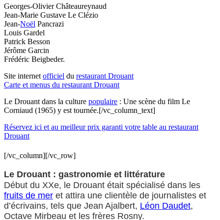
Georges-Olivier Châteaureynaud
Jean-Marie Gustave Le Clézio
Jean-
Noël
Pancrazi
Louis Gardel
Patrick Besson
Jérôme Garcin
Frédéric Beigbeder.
Site internet
officiel
du
restaurant Drouant
Carte et menus du restaurant Drouant
Le Drouant dans la culture
populaire
: Une scène du film Le
Corniaud (1965) y est tournée.[/vc_column_text]
Réservez ici et au meilleur prix garanti votre table au restaurant
Drouant
[/vc_column][/vc_row]
Le Drouant : gastronomie et littérature
Début du XXe, le Drouant était spécialisé dans les
fruits de mer
et attira une clientèle de journalistes et
d’écrivains, tels que Jean Ajalbert,
Léon Daudet
,
Octave Mirbeau et les frères Rosny.