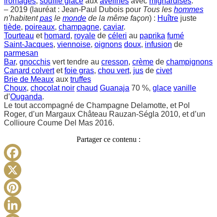
fromages
,
soufflé glacé
aux
avelines
avec
mignardises
.
– 2019 (lauréat : Jean-Paul Dubois pour
Tous les
hommes
n’habitent
pas
le
monde
de la même façon
) :
Huître
juste
tiède
,
poireaux
,
champagne
,
caviar
.
Tourteau
et
homard
,
royale
de
céleri
au
paprika
fumé
Saint-Jacques
,
viennoise
,
oignons
doux
,
infusion
de
parmesan
Bar
,
gnocchis
vert tendre au
cresson
,
crème
de
champignons
Canard colvert
et
foie gras
,
chou vert
,
jus
de
civet
Brie de Meaux
aux
truffes
Choux
,
chocolat noir
chaud
Guanaja
70 %,
glace
vanille
d’
Ouganda
.
Le tout accompagné de Champagne Delamotte, et Pol
Roger, d’un Margaux Château Rauzan-Ségla 2010, et d’un
Collioure Coume Del Mas 2016.
Partager ce contenu :
Facebook
X
Pinterest