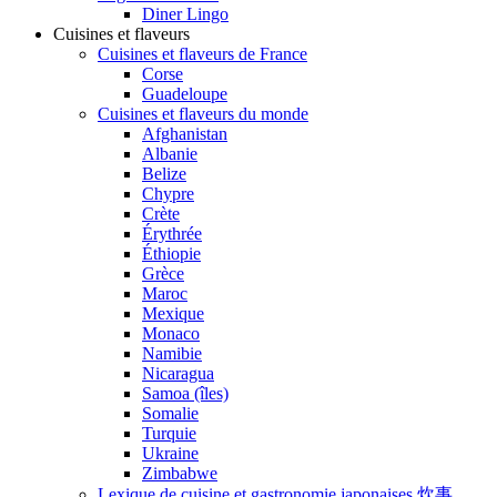
Diner Lingo
Cuisines et flaveurs
Cuisines et flaveurs de France
Corse
Guadeloupe
Cuisines et flaveurs du monde
Afghanistan
Albanie
Belize
Chypre
Crète
Érythrée
Éthiopie
Grèce
Maroc
Mexique
Monaco
Namibie
Nicaragua
Samoa (îles)
Somalie
Turquie
Ukraine
Zimbabwe
Lexique de cuisine et gastronomie japonaises 炊事