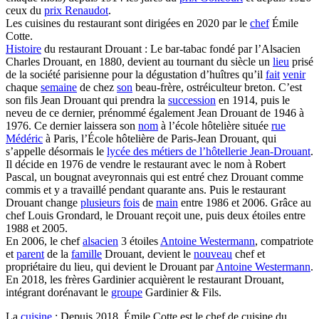
ceux du
prix Renaudot
.
Les cuisines du restaurant sont dirigées en 2020 par le
chef
Émile
Cotte.
Histoire
du restaurant Drouant : Le bar-tabac fondé par l’Alsacien
Charles Drouant, en 1880, devient au tournant du siècle un
lieu
prisé
de la société parisienne pour la dégustation d’huîtres qu’il
fait
venir
chaque
semaine
de chez
son
beau-frère, ostréiculteur breton. C’est
son fils Jean Drouant qui prendra la
succession
en 1914, puis le
neveu de ce dernier, prénommé également Jean Drouant de 1946 à
1976. Ce dernier laissera son
nom
à l’école hôtelière située
rue
Médéric
à Paris, l’École hôtelière de Paris-Jean Drouant, qui
s’appelle désormais le
lycée des métiers de l’hôtellerie Jean-Drouant
.
Il décide en 1976 de vendre le restaurant avec le nom à Robert
Pascal, un bougnat aveyronnais qui est entré chez Drouant comme
commis et y a travaillé pendant quarante ans. Puis le restaurant
Drouant change
plusieurs
fois
de
main
entre 1986 et 2006. Grâce au
chef Louis Grondard, le Drouant reçoit une, puis deux étoiles entre
1988 et 2005.
En 2006, le chef
alsacien
3 étoiles
Antoine Westermann
, compatriote
et
parent
de la
famille
Drouant, devient le
nouveau
chef et
propriétaire du lieu, qui devient le Drouant par
Antoine Westermann
.
En 2018, les frères Gardinier acquièrent le restaurant Drouant,
intégrant dorénavant le
groupe
Gardinier & Fils.
La
cuisine
: Depuis 2018, Émile Cotte est le chef de cuisine du