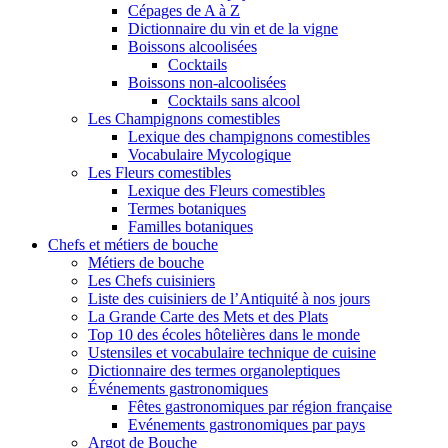
Cépages de A à Z
Dictionnaire du vin et de la vigne
Boissons alcoolisées
Cocktails
Boissons non-alcoolisées
Cocktails sans alcool
Les Champignons comestibles
Lexique des champignons comestibles
Vocabulaire Mycologique
Les Fleurs comestibles
Lexique des Fleurs comestibles
Termes botaniques
Familles botaniques
Chefs et métiers de bouche
Métiers de bouche
Les Chefs cuisiniers
Liste des cuisiniers de l’Antiquité à nos jours
La Grande Carte des Mets et des Plats
Top 10 des écoles hôtelières dans le monde
Ustensiles et vocabulaire technique de cuisine
Dictionnaire des termes organoleptiques
Événements gastronomiques
Fêtes gastronomiques par région française
Evénements gastronomiques par pays
Argot de Bouche