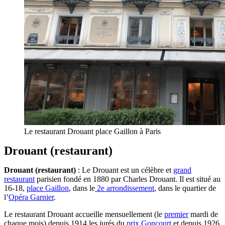
Le restaurant Drouant place Gaillon à Paris
Drouant (restaurant)
Drouant (restaurant)
: Le Drouant est un célèbre et
grand
restaurant
parisien fondé en 1880 par Charles Drouant. Il est situé au
16-18,
place Gaillon
, dans le
2e arrondissement
, dans le quartier de
l’
Opéra Garnier
.
Le restaurant Drouant accueille mensuellement (le
premier
mardi de
chaque mois) depuis 1914 les jurés du
prix Goncourt
et depuis 1926