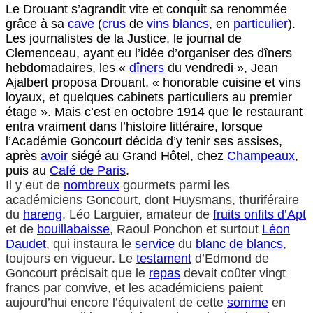
Le Drouant s’agrandit vite et conquit sa renommée
grâce à sa
cave
(
crus
de
vins blancs
, en
particulier
).
Les journalistes de la Justice, le journal de
Clemenceau, ayant eu l’idée d’organiser des dîners
hebdomadaires, les «
dîners
du vendredi », Jean
Ajalbert proposa Drouant, « honorable cuisine et vins
loyaux, et quelques cabinets particuliers au premier
étage ». Mais c’est en octobre 1914 que le restaurant
entra vraiment dans l’histoire littéraire, lorsque
l’Académie Goncourt décida d’y tenir ses assises,
après
avoir
siégé au Grand Hôtel, chez
Champeaux
,
puis au
Café de Paris
.
Il y eut de
nombreux
gourmets parmi les
académiciens Goncourt, dont Huysmans, thuriféraire
du
hareng
, Léo Larguier, amateur de
fruits onfits d’Apt
et de
bouillabaisse
, Raoul Ponchon et surtout
Léon
Daudet
, qui instaura le
service
du
blanc de blancs
,
toujours en vigueur. Le
testament
d’Edmond de
Goncourt précisait que le
repas
devait coûter vingt
francs par convive, et les académiciens paient
aujourd’hui encore l’équivalent de cette
somme
en