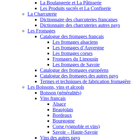
La Boulangerie et La Pâtisserie
Les Produits sucrés et La Confiserie
La Charcuterie
Dictionnaire des charcuteries françaises
Dictionnaire des charcuteries autres pays
Les Fromages
Catalogue des fromages français
Les fromages alsaciens
Les fromages d’Auvergne
Les fromages corses
Fromages du Limousin
Les fromages de Savoie
Catalogue des fromages européens
Catalogue des fromages des autres pays
Termes et techniques de fabrication fromagère
Les Boissons, vins et alcools
Boisson (généralités)
Vins français
Alsace
Beaujolais
Bordeaux
Bourgogne
Corse (vignoble et vins)
Savoie – Haute-Savoie
Vins des autres pays