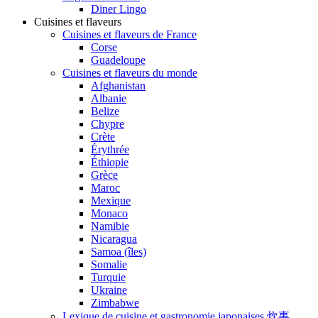
Diner Lingo
Cuisines et flaveurs
Cuisines et flaveurs de France
Corse
Guadeloupe
Cuisines et flaveurs du monde
Afghanistan
Albanie
Belize
Chypre
Crète
Érythrée
Éthiopie
Grèce
Maroc
Mexique
Monaco
Namibie
Nicaragua
Samoa (îles)
Somalie
Turquie
Ukraine
Zimbabwe
Lexique de cuisine et gastronomie japonaises 炊事