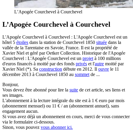
L’Apogée Courchevel à Courchevel
L’Apogée Courchevel à Courchevel
L'Apogée Courchevel à Courchevel : L'Apogée Courchevel est un
hôtel 5
étoiles
dans la station de Courchevel 1850
située
dans la
vallée de la Tarentaise en Savoie, France. Il est la propriété de
Xavier Niel et géré par Oetker Collection. Historique de l'Apogée
Courchevel : L'Apogée Courchevel est un
projet
à 100 millions
d'euros financés à moitié par des fonds
privés
et l'
autre
moitié par
Xavier Niel (*). Sa
construction
débute en 2012. Il
ouvre
le 11
décembre 2013 à Courchevel 1850 au
sommet
de ...
Bonjour,
Vous devez être abonné pour lire la
suite
de cet article, ses liens et
ses images.
L'abonnement à la lecture intégrale du site est à 1 € euro par mois
(abonnement mensuel) ou 11 € / an (abonnement annuel), sans
engagement aucun.
Si vous avez déjà un abonnement en cours, merci de vous connecter
via le formulaire ci-dessous.
Sinon, vous pouvez
vous abonner ici.