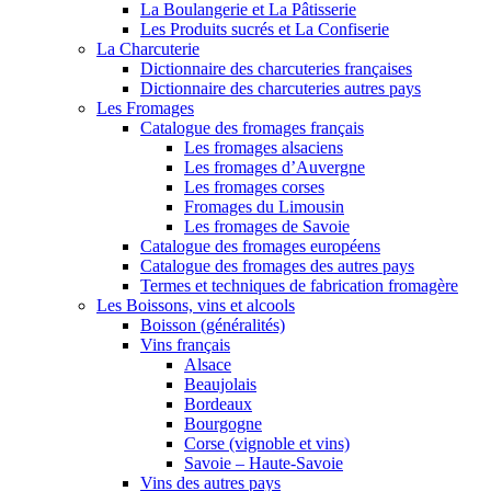
La Boulangerie et La Pâtisserie
Les Produits sucrés et La Confiserie
La Charcuterie
Dictionnaire des charcuteries françaises
Dictionnaire des charcuteries autres pays
Les Fromages
Catalogue des fromages français
Les fromages alsaciens
Les fromages d’Auvergne
Les fromages corses
Fromages du Limousin
Les fromages de Savoie
Catalogue des fromages européens
Catalogue des fromages des autres pays
Termes et techniques de fabrication fromagère
Les Boissons, vins et alcools
Boisson (généralités)
Vins français
Alsace
Beaujolais
Bordeaux
Bourgogne
Corse (vignoble et vins)
Savoie – Haute-Savoie
Vins des autres pays