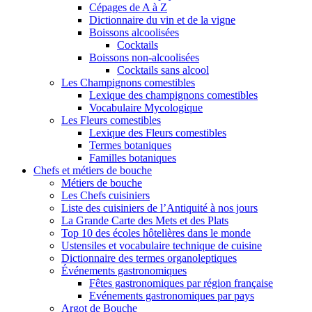
Cépages de A à Z
Dictionnaire du vin et de la vigne
Boissons alcoolisées
Cocktails
Boissons non-alcoolisées
Cocktails sans alcool
Les Champignons comestibles
Lexique des champignons comestibles
Vocabulaire Mycologique
Les Fleurs comestibles
Lexique des Fleurs comestibles
Termes botaniques
Familles botaniques
Chefs et métiers de bouche
Métiers de bouche
Les Chefs cuisiniers
Liste des cuisiniers de l’Antiquité à nos jours
La Grande Carte des Mets et des Plats
Top 10 des écoles hôtelières dans le monde
Ustensiles et vocabulaire technique de cuisine
Dictionnaire des termes organoleptiques
Événements gastronomiques
Fêtes gastronomiques par région française
Evénements gastronomiques par pays
Argot de Bouche